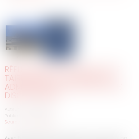
RÉFLEXIONS SUR LE DROIT DE SE
TAIRE DANS LE CONTENTIEUX
ADMINISTRATIF DES SANCTIONS
DISCIPLINAIRES
Auteur : VILLENA Adrien
Publié le :
03/02/2025
Source :
www.eurojuris.fr
Avec l’année 2024, on pensait que la consécration