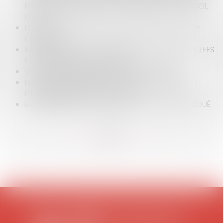
NOUVELLE PRÉSOMPTION INSTITUÉE PAR LE CONSEIL
D’ETAT ?
DROIT ÉQUIN : L'ÉLEVAGE DE CLONES OU LA FIN DE
L'ÉLEVAGE ?
RÉSILIATION DU BAIL COMMERCIAL : REMISE DES CLEFS
ET INDEMNITÉ D'OCCUPATION
VIDÉO : LA DÉFINITION DE L'ANIMAL EN DROIT
LOS ANGELES EN FLAMMES : QUAND LE CLIMAT ET
L’IMMOBILIER ATTISENT LA CRISE
BAIL COMMERCIAL ET DÉCENCE DU LOGEMENT LOUÉ
<<
<
...
17
18
19
20
21
22
23
...
>
>>