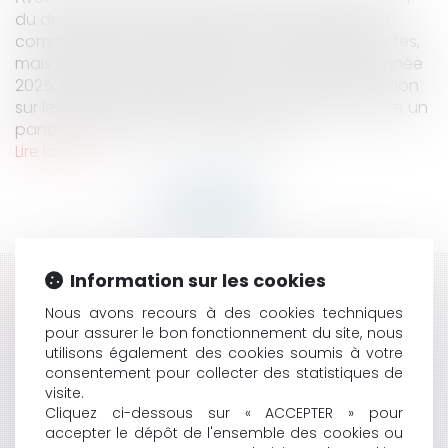
du droit de se taire était théorisée et pleinement
commentée par la doctrine. La consécration certes,
mais quid de son application ? En ce début d’année
2025, le Conseil d’Etat vient de confirmer sa position
sur le droit de se taire, ce qui nous permet de faire un
panorama de ces nouvelles dispos...
Lire la suite
Information sur les cookies
HISTORIQUE
Nous avons recours à des cookies techniques
pour assurer le bon fonctionnement du site, nous
VIDÉO : DEVOIR CONJUGAL ET LIBERTÉ SEXUELLE
utilisons également des cookies soumis à votre
SUCCESSION ET ASSURANCE-VIE : L'INTÉRÊT DES
consentement pour collecter des statistiques de
HÉRITIERS NE CONSTITUE PAS UN CRITÈRE POUR
visite.
L'APPRÉCIATION DU CARACTÈRE MANIFESTEMENT
Cliquez ci-dessous sur « ACCEPTER » pour
EXAGÉRÉ DES PRIMES VERSÉES
accepter le dépôt de l'ensemble des cookies ou
L’ACTION PAULIENNE EN CAS DE CESSION