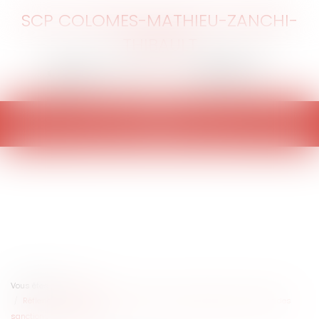
SCP COLOMES-MATHIEU-ZANCHI-
THIBAULT
Ouvrir
le
menu
Vous êtes ici :
Accueil
Réflexions sur le droit de se taire dans le contentieux administratif des
sanctions disciplinaires