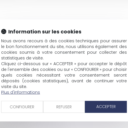
Information sur les cookies
Nous avons recours à des cookies techniques pour assurer
le bon fonctionnement du site, nous utilisons également des
cookies soumis à votre consentement pour collecter des
statistiques de visite.
 AU TCHAD
Cliquez ci-dessous sur « ACCEPTER » pour accepter le dépôt
de l'ensemble des cookies ou sur « CONFIGURER » pour choisir
quels cookies nécessitant votre consentement seront
déposés (cookies statistiques), avant de continuer votre
 TRAITÉ EUROPÉEN EN FÉVRIER
visite du site.
 LA BANQUE, À PARIS
Plus d'informations
JUDICIAIRE
 JUGÉS EN FRANCE
ACCEPTER
CONFIGURER
REFUSER
 DE LA DURÉE DE COTISATION
TICIPER AU VOTE