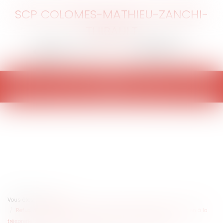
SCP COLOMES-MATHIEU-ZANCHI-
THIBAULT
Ouvrir
le
menu
Vous êtes ici :
Accueil
Refus de prêt garanti par l'Etat : quels dispositifs d'aides au soutien à la
trésorerie des entreprises fragilisées par la crise du COVID-19 ?