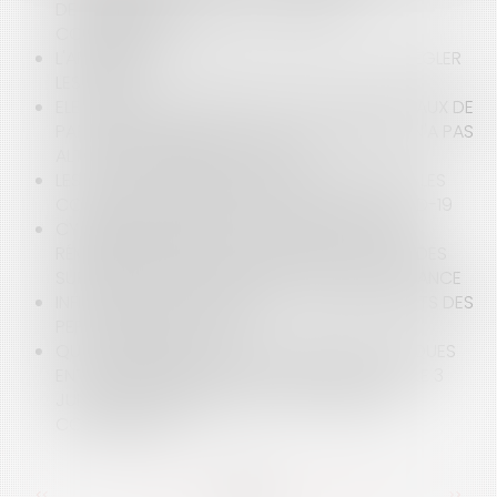
DE SOUMETTRE AU STATUT DES BAUX
COMMERCIAUX
L'ARBITRAGE, LA SOLUTION « SMART » POUR RÉGLER
LES LITIGES
ELECTIONS DU 15 MARS 2020 : LA BAISSE DU TAUX DE
PARTICIPATION LIÉE AU CONTEXTE SANITAIRE N'A PAS
ALTÉRÉ LA SINCÉRITÉ DU SCRUTIN
LES CLAUSES DE DÉCHÉANCE DU TERME DANS LES
CONTRATS DE CRÉDITS À L’ÉPREUVE DU COVID-19
CYBERCOMMERÇANT ÉTABLI À L’ÉTRANGER ET
RÉMUNÉRATION POUR COPIE PRIVÉE AU TITRE DES
SUPPORTS D’ENREGISTREMENT VENDUS EN FRANCE
INFECTIONS NOSOCOMIALES : QUID DES DROITS DES
PERSONNES INFECTÉES ?
QUE CONTIENT LA CHARTE DE BONNES PRATIQUES
ENTRE COMMERÇANTS ET BAILLEURS, SORTIE LE 3
JUIN 2020, POUR FAIRE FACE À LA CRISE DU
CORONAVIRUS ?
<<
<
...
79
80
81
82
83
84
85
...
>
>>