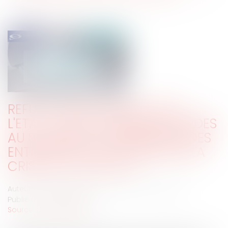
REFUS DE PRÊT GARANTI PAR
L'ETAT : QUELS DISPOSITIFS D'AIDES
AU SOUTIEN À LA TRÉSORERIE DES
ENTREPRISES FRAGILISÉES PAR LA
CRISE DU COVID-19 ?
Auteurs : DELACHAUX Margaux, Gallopin Angélique
Publié le :
30/06/2020
Source :
www.eurojuris.fr