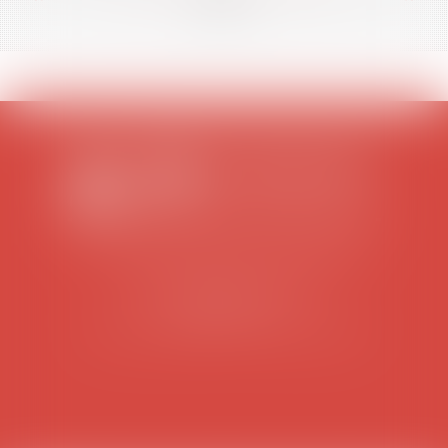
SCP COLOMES-MATHIEU-ZANCHI-THIBAULT
38 rue Jaillant Deschaînets
10000 TROYES
Tél : 03 25 73 29 46
-
Fax : 03 25 73 70 25