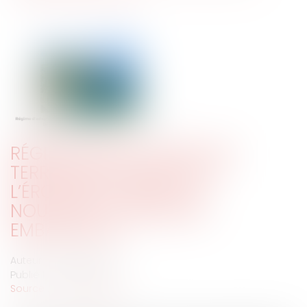
RÉGIME D’ADAPTATION DES
TERRITOIRES LITTORAUX À
L’ÉROSION CÔTIÈRE : DE
NOUVELLES COMMUNES
EMBARQUENT
Auteur : DROUINEAU 1927
Publié le :
14/06/2024
Source :
www.eurojuris.fr