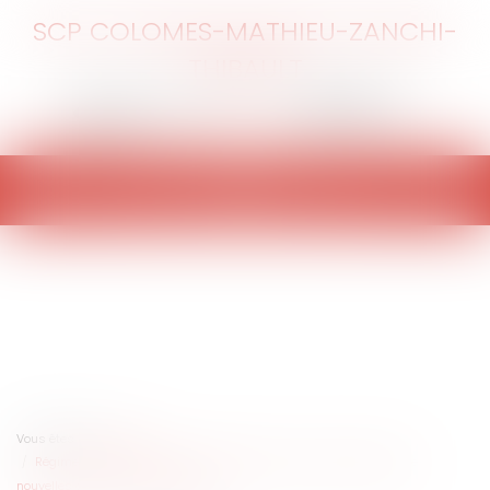
SCP COLOMES-MATHIEU-ZANCHI-
THIBAULT
Ouvrir
le
menu
Vous êtes ici :
Accueil
Régime d’adaptation des territoires littoraux à l’érosion côtière : de
nouvelles communes embarquent