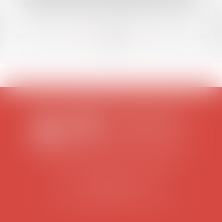
D’UTILISER LA CLAUSE DE DÉCHÉANCE DU TERME
<<
<
...
27
28
29
30
31
32
33
...
>
>>
SCP COLOMES-MATHIEU-ZANCHI-THIBAULT
38 rue Jaillant Deschaînets
10000 TROYES
Tél : 03 25 73 29 46
-
Fax : 03 25 73 70 25