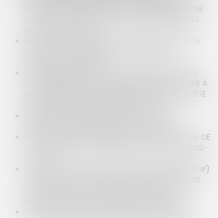
DANS LE CADRE DES ÉLECTIONS EUROPÉENNES : UNE
SOLUTION À LA PROBLÉMATIQUE D’AFFICHAGE DES
LISTES ÉLECTORALES ?
DÉFENSE CONTRE LA MER ET PROPRIÉTAIRES PRIVÉS :
LE RECOURS POSSIBLE AUX ASSOCIATIONS
SYNDICALES AUTORISÉES
QUI EST REDEVABLE DE LA TAXE FONCIÈRE SUR LES
PROPRIÉTÉS BÂTIES QUAND L’IMMEUBLE EST DONNÉ À
BAIL EMPHYTÉOTIQUE ADMINISTRATIF À UNE SOCIÉTÉ
CONCESSIONNAIRE D’UN SERVICE PUBLIC ?
FRANCHISE : AFFAIRE PIZZA SPRINT : INTUITU
PERSONAE ET INDIVISIBILITÉ DES CONTRATS
BAIL COMMERCIAL : PRESCRIPTION QUINQUENNALE DE
L’ACTION EN RECOUVREMENT DES LOYERS ET SOUS-
LOYERS
LE CONSEILLER EN INVESTISSEMENTS FINANCIERS (CIF)
CONTRACTE UN DEVOIR DE CONSEIL À L’ÉGARD DE
SES CLIENTS DÈS QU’IL FOURNIT UN SERVICE DE
RÉCEPTION ET DE TRANSMISSION D’ORDRE
CAUTION SUBROGÉE : IL NE LUI EST PAS POSSIBLE