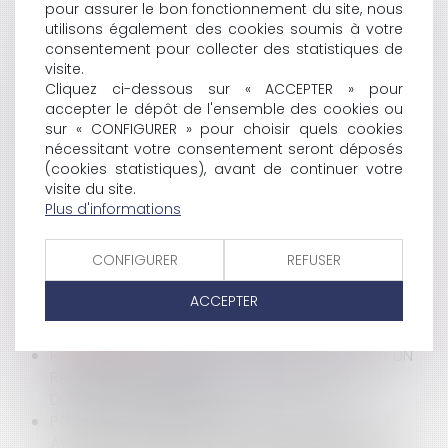
EXISTANTS PAR L'ASSUREUR RC DÉCENNALE EST
pour assurer le bon fonctionnement du site, nous
CONDITIONNÉE À L'INCORPORATION INDIVISIBLE DES
utilisons également des cookies soumis à votre
OUVRAGES EXISTANTS À L'OUVRAGE NEUF
consentement pour collecter des statistiques de
LA STRATÉGIE NATIONALE POUR LA MER ET LE
visite.
Cliquez ci-dessous sur « ACCEPTER » pour
LITTORAL 2024-2030 EST ARRIVÉE À BON PORT
accepter le dépôt de l'ensemble des cookies ou
BAUX COMMERCIAUX : CLAUSE D'INDEXATION
sur « CONFIGURER » pour choisir quels cookies
RÉPUTÉE NON ÉCRITE ET PROTOCOLE
nécessitant votre consentement seront déposés
DISSOLUTION DU RÉGIME MATRIMONIAL ET EXERCICE
(cookies statistiques), avant de continuer votre
DU DROIT DE REPRISE DES ÉPOUX SUR LES BIENS
visite du site.
PROPRES
Plus d'informations
POINT SUR LA NOTION DE SENTIER LITTORAL ET SON
INTÉGRATION À UNE ASSOCIATION SYNDICALE
CONFIGURER
REFUSER
AUTORISÉE…
RÉGIME D’ADAPTATION DES TERRITOIRES LITTORAUX
ACCEPTER
À L’ÉROSION CÔTIÈRE : DE NOUVELLES COMMUNES
EMBARQUENT
PRÉCISIONS SUR LES MOTIFS POUVANT FONDER UN
RETRAIT D’AGRÉMENT DE LA PROFESSION
D’ASSISTANT MATERNEL
POINT SUR LA CIRCULAIRE IOMA2406670J DU 4
AVRIL 2024 RELATIVE À L’AFFICHAGE ÉLECTORAL