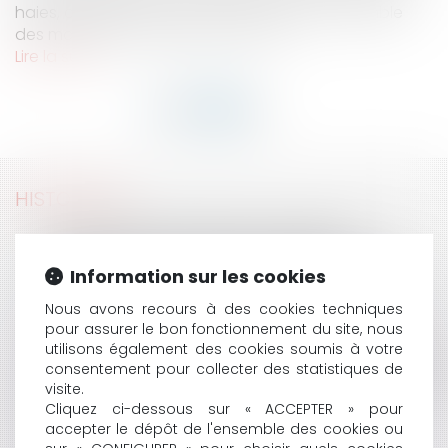
haies, agricoles ou non, et concernant l’ensemble
des maillons contribuant à leur val...
Lire la suite
HISTORIQUE
FACULTÉ DU PÉTITIONNAIRE DE MODIFIER SA
DEMANDE PENDANT LA PHASE D'INSTRUCTION :
Information sur les cookies
INCIDENCE SUR LE DÉLAI D'INSTRUCTION ET LA DATE
DE NAISSANCE DE LA DÉCISION ADMINISTRATIVE
Nous avons recours à des cookies techniques
TACITE
pour assurer le bon fonctionnement du site, nous
utilisons également des cookies soumis à votre
NON RESPECT DE LA CLAUSE DE RÈGLEMENT AMIABLE
consentement pour collecter des statistiques de
DE LA CONVENTION CORAL ET FIN DE NON-RECEVOIR
visite.
LES COMÉDIES ROMANTIQUES FACE AU DROIT : LES
Cliquez ci-dessous sur « ACCEPTER » pour
ENFANTS AMOUREUX
accepter le dépôt de l'ensemble des cookies ou
COMMENT CONTESTER UNE DÉCISION