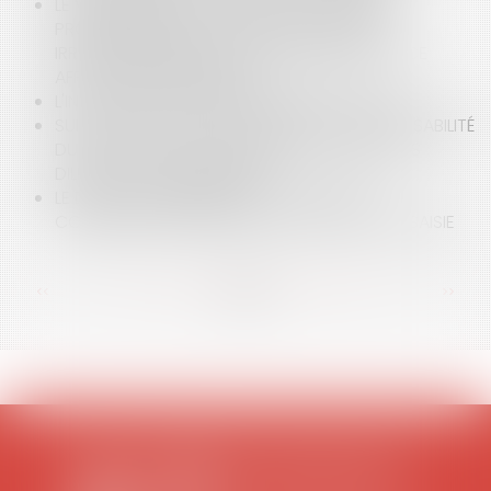
LE VENDEUR QUI SE COMPORTE COMME UN
PROFESSIONNEL DE LA CONSTRUCTION EST
IRRÉFRAGABLEMENT RÉPUTÉ CONNAÎTRE LE VICE
AFFECTANT LE BIEN VENDU
L'INTELLIGENCE ARTIFICIELLE (IA) ET L'AVOCAT
SUIVI DE TRAVAUX DE COPROPRIÉTÉ : RESPONSABILITÉ
DU SYNDIC QUI N’ACCOMPLIT PAS TOUTES LES
DILIGENCES LUI INCOMBANT
LE DROIT DE PRÉFÉRENCE DU LOCATAIRE
COMMERCIAL ÉCARTÉ EN CAS DE VENTE SUR SAISIE
<<
<
...
33
34
35
36
37
38
39
...
>
>>