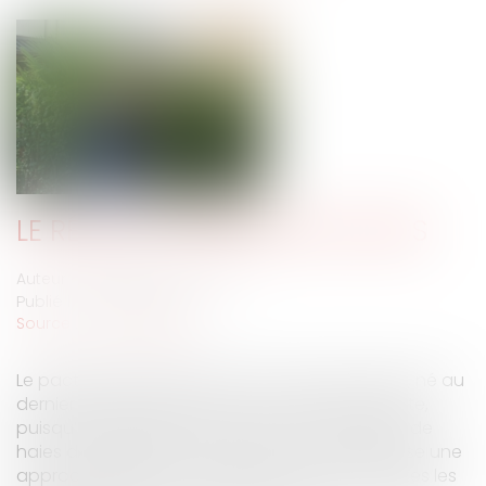
LE RÉGIME JURIDIQUE DES HAIES
Auteur : GAUCHER-PIOLA Alexis
Publié le :
08/02/2024
Source :
www.eurojuris.fr
Le pacte gouvernemental en faveur des haies, né au
dernier trimestre 2023, est d’une ambition inédite,
puisqu’il s’agit d’obtenir un gain net du linéaire de
haies de 50 000 km d’ici 2030, ce pacte propose une
approche globale et intégrée, portant sur toutes les