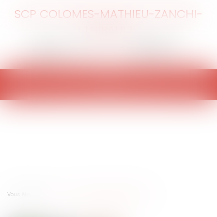
SCP COLOMES-MATHIEU-ZANCHI-
THIBAULT
Ouvrir
le
menu
Vous êtes ici :
Accueil
Le régime juridique des haies