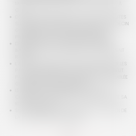
MARCHÉS PUBLICS D’AVOCATS PASSÉS DE GRÉ À
GRÉ
DÉONTOLOGIE DES MÉDECINS : EN CAS DE DOUTES
SUR DES PRESCRIPTIONS, IL APPARTIENT AU MÉDECIN
GÉNÉRALISTE DE SE RAPPROCHER DU PRIMO
PRESCRIPTEUR OU D’UN AUTRE SPÉCIALISTE
DÉSIR DE RIVAGE VERSUS RÉALITÉ : LE MARCHÉ
IMMOBILIER CÔTIER À L’AUBE D’UN RETOURNEMENT
RAPIDE
L'AUTORISATION DE RÉALISER DES TRAVAUX SUR LES
PARTIES COMMUNES DE LA COPROPRIÉTÉ NE PEUT
PAS ÊTRE DISTRAITE DE LA DÉCISION DE L'ASSEMBLÉE
GÉNÉRALE DES COPROPRIÉTAIRES
LE DEGRÉ D'ACHÈVEMENT D'UN OUVRAGE NE
CONSTITUE PAS UN CRITÈRE D'APPRÉCIATION DE SA
RÉCEPTION TACITE
SCI : LA MISE À DISPOSITION GRATUITE D’UN BIEN DE
LA SCI AU PROFIT D’UN ASSOCIÉ