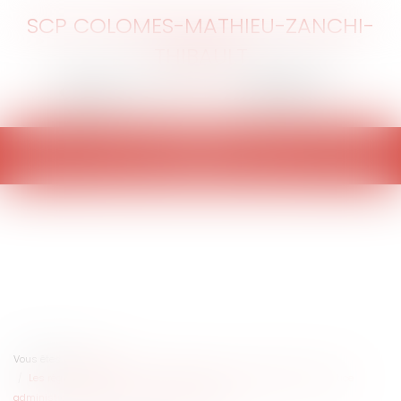
SCP COLOMES-MATHIEU-ZANCHI-
THIBAULT
Ouvrir
le
menu
Vous êtes ici :
Accueil
Les règles garantissant l’indépendance et l’impartialité de la justice
administrative précisées par le Conseil d’État