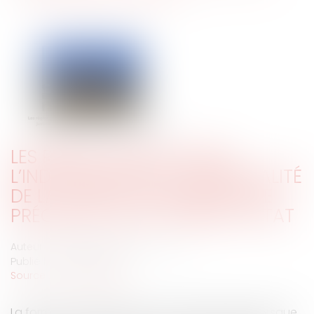
LES RÈGLES GARANTISSANT
L’INDÉPENDANCE ET L’IMPARTIALITÉ
DE LA JUSTICE ADMINISTRATIVE
PRÉCISÉES PAR LE CONSEIL D’ÉTAT
Auteur : VARRON CHARRIER Capucine
Publié le :
02/07/2024
Source :
www.eurojuris.fr
La formation de jugement est-elle impartiale lorsque