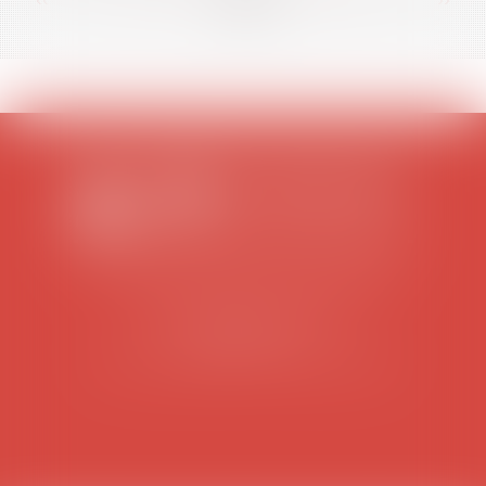
<<
<
...
26
27
28
29
30
31
32
...
>
>>
SCP COLOMES-MATHIEU-ZANCHI-THIBAULT
38 rue Jaillant Deschaînets
10000 TROYES
Tél : 03 25 73 29 46
-
Fax : 03 25 73 70 25