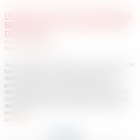
LES RÈGLES DE SÉCURITÉ AÉRIENNE
BIENTÔT MISES À LA DISPOSITION
DU PUBLIC
Publié le :
19/08/2008
Source :
www.eurojuris.fr
Jusqu’à présent, les règles de sécurité aérienne dans
l’Union européenne, comme l’emport de produits
dans les avions, étaient communiquées aux
passagers par les compagnies aériennes ou les
aéroports.Les objets autorisés à bord d'un avionLa
Commission européenne a décidé "que la majorité
des règles relatives à la sûreté aérienne seraient
mises à...
Lire la suite