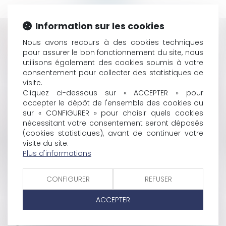
Information sur les cookies
HISTORIQUE
Nous avons recours à des cookies techniques
pour assurer le bon fonctionnement du site, nous
DIFFAMATION SUR INTERNET: LE DÉLAI DE
utilisons également des cookies soumis à votre
PRESCRIPTION BIENTÔT RALLONGÉ?
consentement pour collecter des statistiques de
LES AIDES PUBLIQUES AUX ENTREPRISES
visite.
LA LOI SUR LES CONTRATS DE PARTENARIAT PUBLIÉE
Cliquez ci-dessous sur « ACCEPTER » pour
accepter le dépôt de l'ensemble des cookies ou
LES RÈGLES DE SÉCURITÉ AÉRIENNE BIENTÔT MISES À
sur « CONFIGURER » pour choisir quels cookies
LA DISPOSITION DU PUBLIC
nécessitant votre consentement seront déposés
EBAY GAGNE EN BELGIQUE CONTRE L'ORÉAL
(cookies statistiques), avant de continuer votre
LE JUGEMENT DU PROFESSEUR QUI AVAIT GIFLÉ UN
visite du site.
ÉLÈVE
Plus d'informations
LA SOMMATION DE PAYER LES FERMAGES
LA LOI POUR LA "DÉMOCRATIE SOCIALE ET LA
CONFIGURER
REFUSER
RÉFORME DU TEMPS DE TRAVAIL"...
LA DURÉE DU PRÉAVIS EN CAS DE DÉMISSION
ACCEPTER
LA RÉFORME DES 35 HEURES VALIDÉE PAR LE CONSEIL
CONSTITUTIONNEL