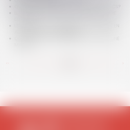
QU'EST-CE QUE L'ÉMANCIPATION?
QUELS SONT LES EFFETS ET CONDITIONS DU PACS?
LES CONDITIONS DE RÉTRACTATION D’UNE OFFRE
D’ACHAT
LE CONSEIL DE LA CONCURRENCE TRANSFORMÉ EN
AUTORITÉ DE LA CONCURRENCE
QUELLES SONT LES CONDITIONS DE VALIDITÉ D'UNE
MARQUE?
<<
<
...
354
355
356
357
358
359
360
...
>
>>