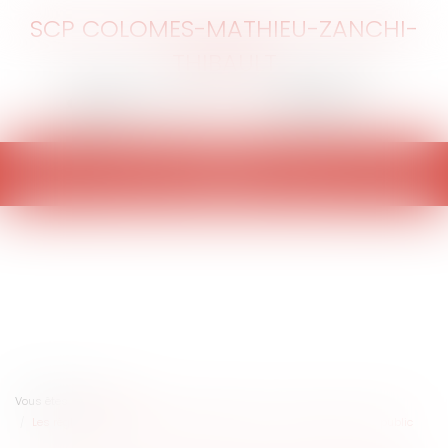
SCP COLOMES-MATHIEU-ZANCHI-
THIBAULT
Ouvrir
le
menu
Vous êtes ici :
Accueil
Les règles de sécurité aérienne bientôt mises à la disposition du public