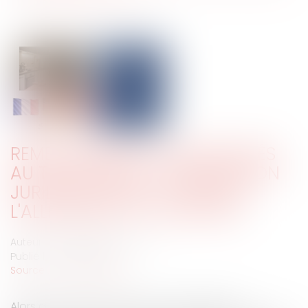
REMBOURSEMENT DES FRAIS LIÉS
AU TÉLÉTRAVAIL : COMPARAISON
JURIDIQUE ENTRE LA FRANCE,
L'ALLEMAGNE ET L’AUTRICHE
Auteur : ADAM-CAUMEIL Judith
Publié le :
16/02/2026
Source :
www.eurojuris.fr
Alors qu'en France, les tribunaux obligent les