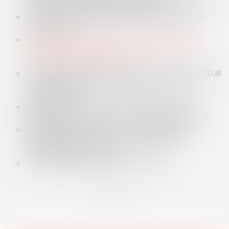
TOXIQUE » EN MATIÈRE CONTRACTUELLE ?
L’AGONIE DE L’ÉLÉMENT INTENTIONNEL DU DÉLIT DE
FAVORITISME
REMBOURSEMENT DES FRAIS LIÉS AU TÉLÉTRAVAIL :
COMPARAISON JURIDIQUE ENTRE LA FRANCE,
L'ALLEMAGNE ET L’AUTRICHE
CESSION DE CRÉANCE D’ASSURANCE : LE RÉPARATEUR
CESSIONNAIRE RESTE TENU PAR LE CONTRAT
D’ASSURANCE
QUELLE SANCTION POUR LES PARENTS QUI NE SE
PRÉSENTENT PAS DEVANT LE JUGE DES ENFANTS ?
CONCURRENCE DÉLOYALE : LE JUGE NE PEUT
INTERDIRE UNE ACTIVITÉ AU-DELÀ DES SEULS
COMPORTEMENTS FAUTIFS
TRAVAUX SUR EXISTANTS ET OUVRAGE
<<
<
1
2
3
4
5
6
7
...
>
>>