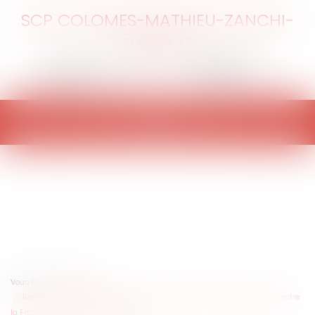
SCP COLOMES-MATHIEU-ZANCHI-
THIBAULT
Ouvrir
le
menu
Vous êtes ici :
Accueil
Remboursement des frais liés au télétravail : comparaison juridique entre
la France, l'Allemagne et l’Autriche