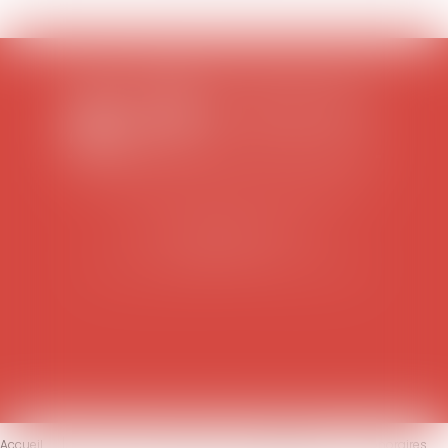
SCP COLOMES-MATHIEU-ZANCHI-THIBAULT
38 rue Jaillant Deschaînets
10000 TROYES
Tél : 03 25 73 29 46
-
Fax : 03 25 73 70 25
Accueil
Le cabinet
L'équipe
Compétences
Honoraires