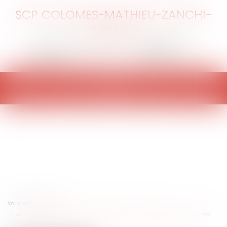
SCP COLOMES-MATHIEU-ZANCHI-
THIBAULT
Ouvrir
le
menu
Vous êtes ici :
Accueil
Le remplacement du maire empêché dans la plénitude de ses fonctions