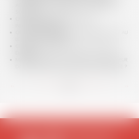
ASSUJETTIR LES DIVIDENDES À COTISATIONS
SOCIALES ?
QUID DES INDEMNITÉS DES ÉLUS DES
INTERCOMMUNALITÉS ?
OBLIGATION DE DÉLIVRANCE DU BAILLEUR TOUT AU
LONG DE LA VIE DU BAIL
CUMUL DE BAUX DÉROGATOIRES : ATTENTION
DANGER !
MAÎTRE D'OUVRAGE : QUALITÉ DE CONSTRUCTEUR
DANS L'EXERCICE DE SES RECOURS EN GARANTIE ?
<<
<
...
74
75
76
77
78
79
80
...
>
>>