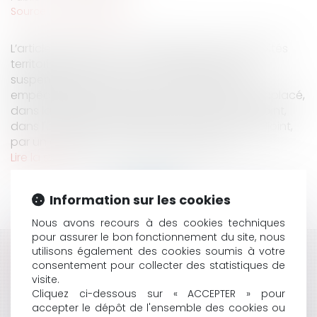
Source :
www.eurojuris.fr
L’article L. 2122-17 du Code général des collectivités
territoriales dispose : « En cas d'absence, de
suspension, de révocation ou de tout autre
empêchement, le maire est provisoirement remplacé,
dans la plénitude de ses fonctions, par un adjoint,
dans l'ordre des nominations et, à défaut d'adjoint,
par un conseiller municipal désigné par le...
Lire la suite
Information sur les cookies
Nous avons recours à des cookies techniques
pour assurer le bon fonctionnement du site, nous
utilisons également des cookies soumis à votre
HISTORIQUE
consentement pour collecter des statistiques de
visite.
LE REMPLACEMENT DU MAIRE EMPÊCHÉ DANS LA
Cliquez ci-dessous sur « ACCEPTER » pour
PLÉNITUDE DE SES FONCTIONS
accepter le dépôt de l'ensemble des cookies ou