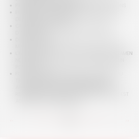
PRÉVENTION DES DIFFICULTÉS DES EXPLOITATIONS
ENTREPRISES : QUELLES SOLUTIONS EN CAS DE
DIFFICULTÉS DE PAIEMENT ?
CONSIGNATION DES LOYERS ET EXCEPTION
D'INEXÉCUTION
DIFFICULTÉS DES ENTREPRISES : LE RECOURS AU
MANDAT AD HOC
L’INJONCTION DU JUGE DE PROCÉDER AU RÉEXAMEN
NE PERMET PAS, À ELLE SEULE, LA NAISSANCE D’UN
PERMIS TACITE
FOOTBALL : L’INTERDICTION DE « TOUT SIGNE OU
TENUE MANIFESTANT OSTENSIBLEMENT UNE
APPARTENANCE POLITIQUE, PHILOSOPHIQUE,
RELIGIEUSE OU SYNDICALE » ÉDICTÉE PAR LA FFF EST
ADAPTÉE ET PROPORTIONNÉE
<<
<
...
38
39
40
41
42
43
44
...
>
>>