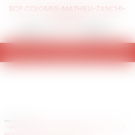
SCP COLOMES-MATHIEU-ZANCHI-
THIBAULT
Ouvrir
le
menu
Vous êtes ici :
Accueil
Réseaux sociaux : Que va changer l’entrée en vigueur du Digital Services
Act, le règlement européen sur la sécurité numérique ?