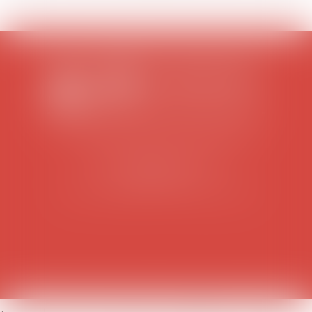
SCP COLOMES-MATHIEU-ZANCHI-THIBAULT
38 rue Jaillant Deschaînets
10000 TROYES
Tél : 03 25 73 29 46
-
Fax : 03 25 73 70 25