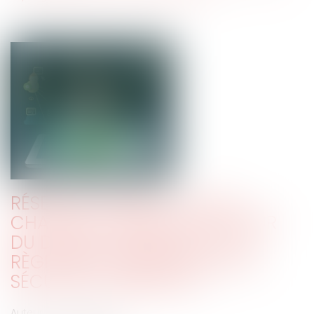
RÉSEAUX SOCIAUX : QUE VA
CHANGER L’ENTRÉE EN VIGUEUR
DU DIGITAL SERVICES ACT, LE
RÈGLEMENT EUROPÉEN SUR LA
SÉCURITÉ NUMÉRIQUE ?
Auteur : Claverie Lucie