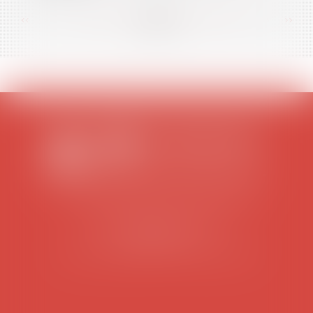
<<
<
...
82
83
84
85
86
87
88
...
>
>>
SCP COLOMES-MATHIEU-ZANCHI-THIBAULT
38 rue Jaillant Deschaînets
10000 TROYES
Tél : 03 25 73 29 46
-
Fax : 03 25 73 70 25