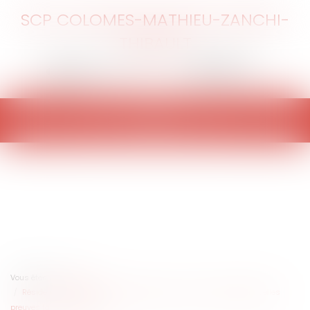
SCP COLOMES-MATHIEU-ZANCHI-
THIBAULT
Ouvrir
le
menu
Vous êtes ici :
Accueil
Résidence principale et exonération de plus value immobilière, quelles
preuves faut-il apporter ?