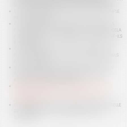
LE PORT D’UN BRACELET ANTI-RAPPROCHEMENT
COVID-19 ET RÉOUVERTURE DES PLAGES : L’EXEMPLE
NÉO-CALÉDONIEN
COVID-19 ET JOURS DE REPOS IMPOSÉS DANS LA
FONCTION PUBLIQUE TERRITORIALE : COMMENT CELA
FONCTIONNE T-IL ? COMBIEN DE JOURS PEUVENT-ILS
ÊTRE IMPOSÉS ?
COVID-19 : QUELLES SONT LES PROCÉDURES DE
DROIT COMMUN AU SOUTIEN DES PROFESSIONNELS
FACE À LA CRISE ?
QUEL STATUT POUR LES AGENTS PUBLICS PLACÉS
SOUS AUTORISATION SPÉCIALE D'ABSENCE EN
PÉRIODE D'URGENCE SANITAIRE ?
RÉSIDENCE PRINCIPALE ET EXONÉRATION DE PLUS
VALUE IMMOBILIÈRE, QUELLES PREUVES FAUT-IL
APPORTER ?
COMMENT RÉALISER UNE TRANSMISSION UNIVERSELLE
DE PATRIMOINE ( TUP) EN PÉRIODE DE CRISE
SANITAIRE ?