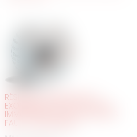
RÉSIDENCE PRINCIPALE ET
EXONÉRATION DE PLUS VALUE
IMMOBILIÈRE, QUELLES PREUVES
FAUT-IL APPORTER ?
Auteur : Delahousse Christophe