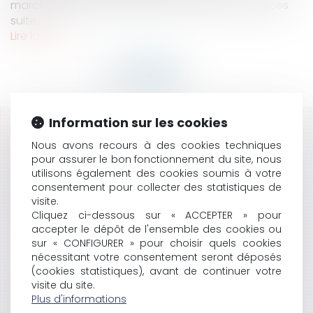
marché public de fournitures courantes et services
suite...
Lire la suite
Information sur les cookies
HISTORIQUE
Nous avons recours à des cookies techniques
pour assurer le bon fonctionnement du site, nous
LUTTE CONTRE LA FRAUDE FISCALE ET LA GRANDE
utilisons également des cookies soumis à votre
DÉLINQUANCE ÉCONOMIQUE ET FINANCIÈRE
consentement pour collecter des statistiques de
PROCÉDURE D’APPEL ET SIGNIFICATION PAR VOIE
visite.
ÉLECTRONIQUE
Cliquez ci-dessous sur « ACCEPTER » pour
RÉSILIATION POUR MOTIF D’INTÉRÊT GÉNÉRAL ET
accepter le dépôt de l'ensemble des cookies ou
INDEMNISATION DU COCONTRACTANT DU MARCHÉ
sur « CONFIGURER » pour choisir quels cookies
PUBLIC
nécessitant votre consentement seront déposés
(cookies statistiques), avant de continuer votre
RECOURS CONTRE LES PERMIS DE CONSTRUIRE:
visite du site.
NOUVEL ARTICLE R 811-1-1 DU CJA
Plus d'informations
LA MESURE DE SAUVEGARDE DE JUSTICE