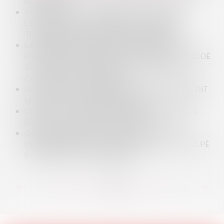
ROI DÉCHU ?
VITRES TEINTÉES : COMMENT CARACTÉRISER
L’INFRACTION À LA RÉGLEMENTATION SUR LA
TRANSPARENCE DES VITRES D'UN VÉHICULE ?
LA DÉCISION D’ADMISSION D’UNE CRÉANCE
PRIVILÉGIÉE À L’ÉPREUVE DES NULLITÉS DE LA PÉRIODE
SUSPECTE EN CAS DE REPORT DE LA DATE DE
CESSATION DES PAIEMENTS
LES JURIDICTIONS ADMINISTRATIVES MODERNISENT
LA RÉDACTION DE LEURS DÉCISIONS
DROITS ET AUX OBLIGATIONS DES DEMANDEURS
D'EMPLOI : QUELLES NOUVEAUTÉS ?
QUI DOIT RÉGLER LA TAXE D’HABITATION DE
L’IMMEUBLE INDIVIS LORSQUE CELUI-CI EST OCCUPÉ
PAR L’UN DES CO-INDIVISAIRES ?
<<
<
...
108
109
110
111
112
113
114
...
>
>>