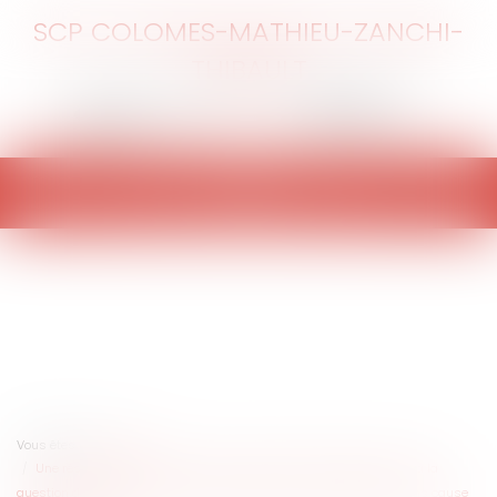
SCP COLOMES-MATHIEU-ZANCHI-
THIBAULT
Ouvrir
le
menu
Vous êtes ici :
Accueil
Une résistance en marche des Juridictions Prud'Homales quant à la
question des plafonnements des indemnités pour licenciement sans cause