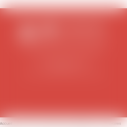
SCP COLOMES-MATHIEU-ZANCHI-THIBAULT
38 rue Jaillant Deschaînets
10000 TROYES
Tél : 03 25 73 29 46
-
Fax : 03 25 73 70 25
Accueil
Le cabinet
L'équipe
Compétences
Honoraires