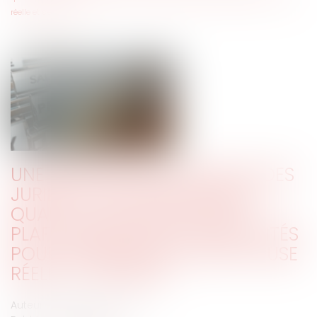
réelle et sérieuse
UNE RÉSISTANCE EN MARCHE DES
JURIDICTIONS PRUD'HOMALES
QUANT À LA QUESTION DES
PLAFONNEMENTS DES INDEMNITÉS
POUR LICENCIEMENT SANS CAUSE
RÉELLE ET SÉRIEUSE
Auteur : PEROTIN Pierre Jean