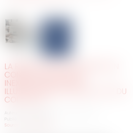
LA RÉSOLUTION JUDICIAIRE D’UN
CONTRAT SAAS POUR
INEXÉCUTION FAUTIVE :
ILLUSTRATION DE L’ARTICLE 1217 DU
CODE CIVIL
Auteurs : ADAM-CAUMEIL Judith, CAUMEIL Julia
Publié le :
15/07/2025
Source :
www.eurojuris.fr