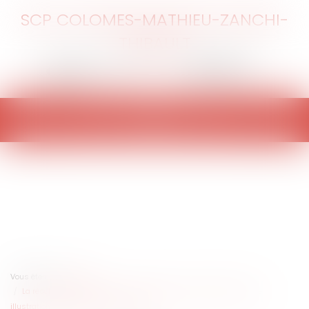
SCP COLOMES-MATHIEU-ZANCHI-
THIBAULT
Ouvrir
le
menu
Vous êtes ici :
Accueil
La résolution judiciaire d’un contrat SaaS pour inexécution fautive :
illustration de l’article 1217 du Code civil