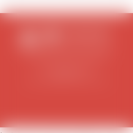
SCP COLOMES-MATHIEU-ZANCHI-THIBAULT
38 rue Jaillant Deschaînets
10000 TROYES
Tél : 03 25 73 29 46
-
Fax : 03 25 73 70 25