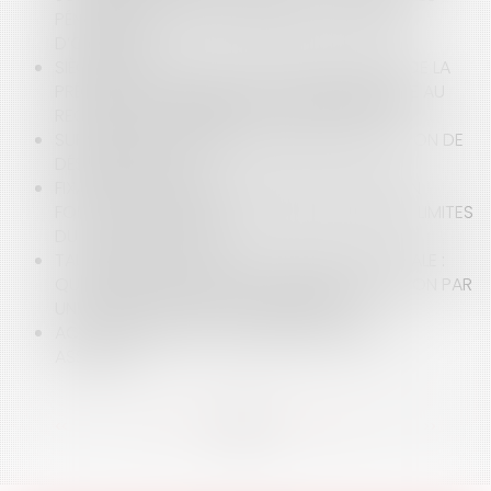
PÉNALITÉS DE RETARD AU BÉNÉFICE DU MAÎTRE
D’OUVRAGE
SIÈGE SOCIAL DES SOCIÉTÉS : L’IMPORTANCE DE LA
PRÉSOMPTION LÉGALE DE L’ADRESSE DÉCLARÉE AU
REGISTRE DU COMMERCE ET DES SOCIÉTÉS
SUR LE CARACTÈRE DÉROGATOIRE DE LA NOTION DE
DÉSORDRE FUTUR
FIXATION JUDICIAIRE DU PRIX DE CESSION D’UN
FONDS DE COMMERCE : UN RAPPEL CLAIR DES LIMITES
DU POUVOIR DU JUGE
TAUX RÉDUIT D’IS À 15 % ET INTÉGRATION FISCALE :
QUELLES CONSÉQUENCES EN CAS DE DÉTENTION PAR
UNE HOLDING OU UNE SOCIÉTÉ MÈRE ?
ACTION UT SINGULI ET INTÉRÊT PROPRE DES
ASSOCIÉS
<<
<
...
9
10
11
12
13
14
15
...
>
>>