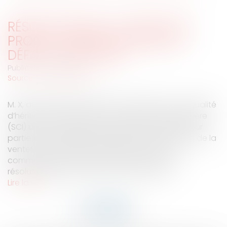
RÉSOLUTION DE LA VENTE PAR
PROCÈS-VERBAL NOTARIÉ DE
DÉFAUT, PAR L'ONB
Publié le :
29/09/2008
Source :
www.eurojuris.fr
M. X, aux droits duquel s’est trouvée Mme X en qualité
d’héritière, a vendu à une société civile immobilière
(SCI) un immeuble dont le prix a été converti pour
partie en rente viagère.Constat de la résolution de la
venteM. X, vendeur, a fait délivrer à la SCI un
commandement de payer visant la clause
résolutoire du contrat, puis a fait dresser l...
Lire la suite