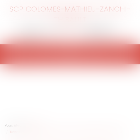
SCP COLOMES-MATHIEU-ZANCHI-
THIBAULT
Ouvrir
le
menu
Vous êtes ici :
Accueil
Résolution de la vente par procès-verbal notarié de défaut, par l'ONB