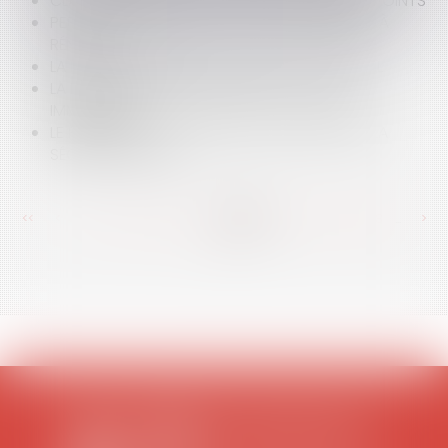
CLAUSES ABUSIVES ET COMPTES BANCAIRES JOINTS
PERFORMANCE ÉNERGÉTIQUE DES BÂTIMENTS À
RÉNOVER
LA RUPTURE AMIABLE DU CONTRAT DE TRAVAIL
LA PÉREMPTION DE L'INSTANCE ET LA SAISIE
IMMOBILIÈRE
LE RAPPORT DE LA COUR DES COMPTES SUR LA
SÉCURITÉ SOCIALE
<<
<
...
352
353
354
355
356
357
358
...
>
>>