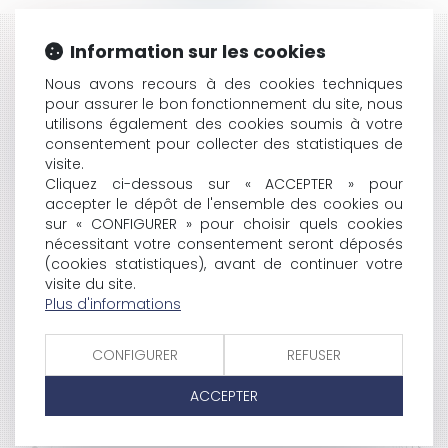
Information sur les cookies
HISTORIQUE
Nous avons recours à des cookies techniques
THE EUROPEAN COMPANY UNDER FRENCH LAW: MAIN
pour assurer le bon fonctionnement du site, nous
FEATURES
utilisons également des cookies soumis à votre
REGULATION NO 1346/2000 ON INSOLVENCY
consentement pour collecter des statistiques de
PROCEEDINGS
visite.
RÉALISATION DES SÛRETÉS IMMOBILIÈRES
Cliquez ci-dessous sur « ACCEPTER » pour
accepter le dépôt de l'ensemble des cookies ou
RÉSOLUTION DE LA VENTE PAR PROCÈS-VERBAL
sur « CONFIGURER » pour choisir quels cookies
NOTARIÉ DE DÉFAUT, PAR L'ONB
nécessitant votre consentement seront déposés
LA SOCIÉTÉ COOPÉRATIVE EUROPÉENNE (SEC)
(cookies statistiques), avant de continuer votre
LIBERTÉ D'EXPRESSION: CONDAMNATION DE LA
visite du site.
FRANCE PAR LA CEDH
Plus d'informations
FUSIONS TRANSFRONTALIÈRES DE SOCIÉTÉS DE
CAPITAUX
CONFIGURER
REFUSER
LE CRÉDIT ET LA PROTECTION DES DONNÉES
PERSONNELLES
ACCEPTER
MISE EN OEUVRE COMMUNAUTAIRE DES AIDES D’ÉTAT
LA LOI EN FAVEUR DES REVENUS DU TRAVAIL