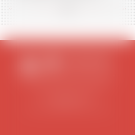
<<
<
...
63
64
65
66
67
68
69
...
>
>>
SCP COLOMES-MATHIEU-ZANCHI-THIBAULT
38 rue Jaillant Deschaînets
10000 TROYES
Tél : 03 25 73 29 46
-
Fax : 03 25 73 70 25