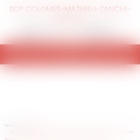
SCP COLOMES-MATHIEU-ZANCHI-
THIBAULT
Ouvrir
le
menu
Vous êtes ici :
Accueil
Responsabilité civile du banquier : Précisions sur l’évaluation du préjudice
résultant de la perte de chance de mieux investir ses capitaux