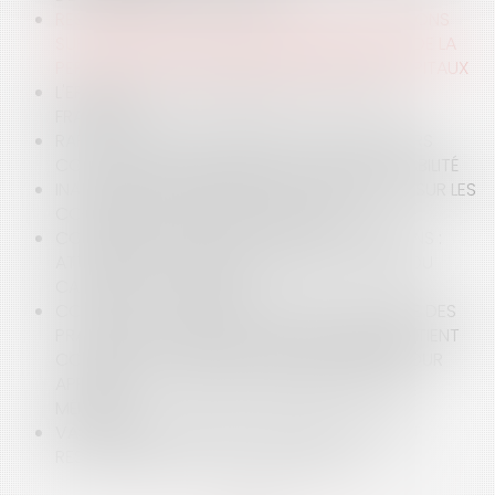
RESPONSABILITÉ CIVILE DU BANQUIER : PRÉCISIONS
SUR L’ÉVALUATION DU PRÉJUDICE RÉSULTANT DE LA
PERTE DE CHANCE DE MIEUX INVESTIR SES CAPITAUX
L'ERREUR SUR LA RENTABILITÉ DU CONCEPT DE
FRANCHISE
RAPO : LE SEUL DÉPÔT PRÉMATURÉ DU RECOURS
CONTENTIEUX N’ENTRAÎNE PAS SON IRRECEVABILITÉ
INAPTITUDE D’UN AGENT PUBLIC : PRÉCISIONS SUR LES
CONDITIONS POUR PERCEVOIR L’ARE
CONTENTIEUX DÉONTOLOGIQUE DES MÉDECINS :
ATTENTION À L'ACCÈS DES PATIENTS AU WIFI DU
CABINET D'UN PRATICIEN
COVID-19 ET CONTENTIEUX DÉONTOLOGIQUE DES
PRATICIENS DE SANTÉ : LE JUGE DISCIPLINAIRE TIENT
COMPTE DU COMPORTEMENT DU PATIENT POUR
APPRÉCIER LA PORTÉE DU MANQUEMENT D'UN
MÉDECIN
VACCINATION CONTRE LA COVID-19 : QUI EST
RESPONSABLE EN CAS DE PRÉJUDICES ?