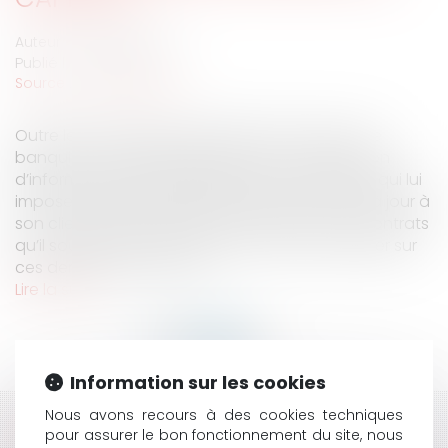
Auteur : DROUINEAU 1927
Publié le :
08/09/2021
Source :
www.eurojuris.fr
Outre les nombreuses obligations pesant sur le
banquier, il est également tenu à une obligation
d’information, de renseignement et de conseil qui lui
impose de délivrer une information sincère et à jour à
son client, de le renseigner sur l’étendue des contrats
qu’il souhaite lui faire souscrire et de le conseiller sur
ces derniers afin qu’ils so...
Lire la suite
Information sur les cookies
Nous avons recours à des cookies techniques
HISTORIQUE
pour assurer le bon fonctionnement du site, nous