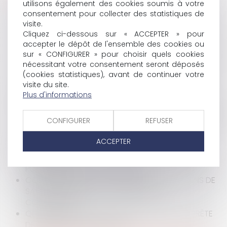
utilisons également des cookies soumis à votre
CONTENTIEUX DÉONTOLOGIQUE DES MÉDECINS :
consentement pour collecter des statistiques de
PROCÉDURE ADMINISTRATIVE ET RECEVABILITÉ DES
visite.
Cliquez ci-dessous sur « ACCEPTER » pour
CONCLUSIONS À FINS DE DOMMAGES ET INTÉRÊTS
accepter le dépôt de l'ensemble des cookies ou
LES CONDITIONS D'INTERVENTION D'UN COMITÉ
sur « CONFIGURER » pour choisir quels cookies
D'HYGIÈNE DE SÉCURITÉ DES CONDITIONS DE TRAVAIL
nécessitant votre consentement seront déposés
DANS UN CENTRE HOSPITALIER : PAS DE MARCHÉS
(cookies statistiques), avant de continuer votre
PUBLICS
visite du site.
PUBLICATION DE L’ORDONNANCE DU 15 SEPTEMBRE
Plus d'informations
2021 PORTANT RÉFORME DU DROIT DES SÛRETÉS
TRANSPOSITION DE LA DIRECTIVE RESTRUCTURATION
CONFIGURER
REFUSER
ET INSOLVABILITÉ : QUELLES SONT LES NOUVEAUTÉS ?
VENDRE À VIL PRIX : L'INTERDICTION RÉPÉTÉE DU
ACCEPTER
CONSEIL D'ÉTAT
RÉFORME DU DROIT DES ENTREPRISES EN DIFFICULTÉ :
PUBLICATION DE L'ORDONNANCE !
CONTENTIEUX DÉONTOLOGIQUE DES PRATICIENS DE
SANTÉ : RAPPELS SUR LA PROCÉDURE DE
CONCILIATION
QUELLES PRÉCAUTIONS PRENDRE LORSQU’ON PRÊTE
DE L’ARGENT À UN PROCHE ?