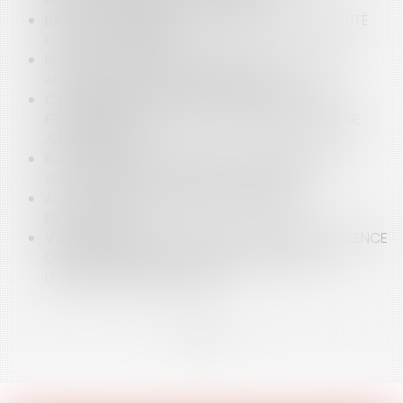
RÉSOLUTOIRE INFÉRIEURE À UN MOIS
BANCAIRE / SÛRETÉS : PRESCRIPTION DE LA NULLITÉ
DU CAUTIONNEMENT
RETRAIT DE L’AUTORITÉ PARENTALE : PRIVATION
AUTOMATIQUE DES DROITS DE VISITE
CONDAMNATION DE LA FRANCE PAR LA COUR
EUROPÉENNE DES DROITS DE L’HOMME DANS UNE
AFFAIRE DE VIOL
BAIL COMMERCIAL : LA FIN DE LA CONFISCATION
AUTOMATIQUE DU DÉPÔT DE GARANTIE
AI ACT : QUELS CHANGEMENTS POUR LES
ENTREPRISES ?
VALIDITÉ DU MANDAT D’AGENT IMMOBILIER : ABSENCE
D’UNE MENTION OBLIGATOIRE ET EFFET DE LA
LIMITATION DANS LE TEMPS
<<
<
...
3
4
5
6
7
8
9
...
>
>>