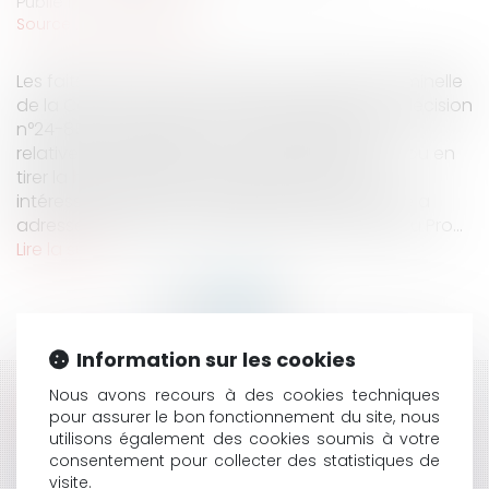
Publié le :
06/01/2026
Source :
www.eurojuris.fr
Les faits dont a eu à connaître la chambre criminelle
de la Cour de cassation dans le cadre de sa décision
n°24-85.554 rendue le 14 octobre 2025 sont
relativement simples ; les conclusions qu’en a pu en
tirer la haute juridiction restent néanmoins
intéressantes. Au cas d’espèce, une commune a
adressé un rapport, puis s’est plainte auprès du Pro...
Lire la suite
Information sur les cookies
Nous avons recours à des cookies techniques
HISTORIQUE
pour assurer le bon fonctionnement du site, nous
utilisons également des cookies soumis à votre
MARIAGE HOMOSEXUEL EN EUROPE : UN MARIAGE
consentement pour collecter des statistiques de
CONCLU DANS UN ÉTAT MEMBRE DOIT-IL ÊTRE
visite.