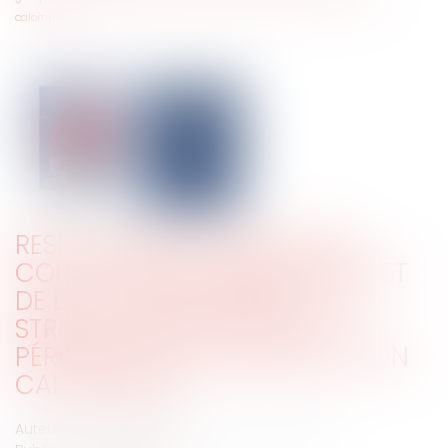
calomnieuse
RESPONSABILITÉ PÉNALE DES
COLLECTIVITÉS TERRITORIALES ET
DE LEURS GROUPEMENTS : LA
STRICTE APPRÉCIATION DU
PÉRIMÈTRE DE LA DÉNONCIATION
CALOMNIEUSE
Auteurs : de la TASTE Nicolas, Launay Clément