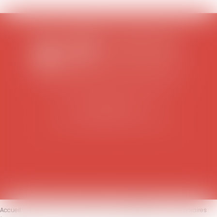
SCP COLOMES-MATHIEU-ZANCHI-THIBAULT
38 rue Jaillant Deschaînets
10000 TROYES
Tél : 03 25 73 29 46
-
Fax : 03 25 73 70 25
Accueil
Le cabinet
L'équipe
Compétences
Honoraires