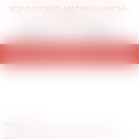
SCP COLOMES-MATHIEU-ZANCHI-
THIBAULT
Ouvrir
le
menu
Vous êtes ici :
Accueil
Responsabilité pénale des collectivités territoriales et de leurs
groupements : La stricte appréciation du périmètre de la dénonciation