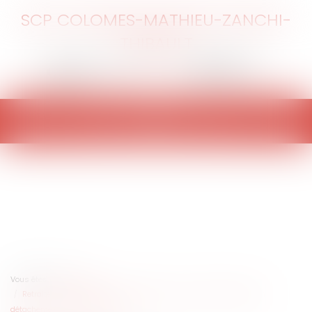
SCP COLOMES-MATHIEU-ZANCHI-
THIBAULT
Ouvrir
le
menu
Vous êtes ici :
Accueil
Retraites des fonctionnaires : rappels sur la prise en compte d’un
détachement en catégorie active