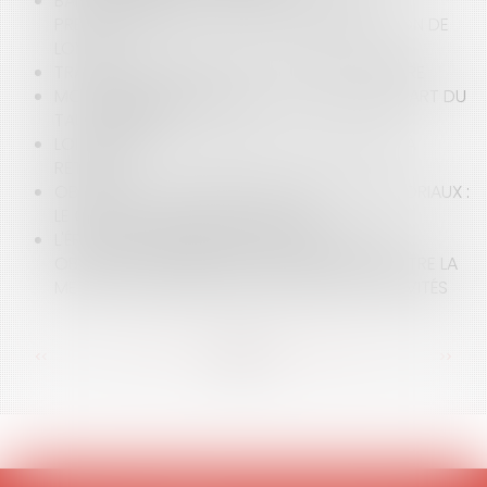
BAIL COMMERCIAL : POINT DE DÉPART DE LA
PRESCRIPTION DE L'ACTION EN AUGMENTATION DE
LOYER
TRANQUILLITÉ PUBLIQUE ET POUVOIRS DU MAIRE
MOTIF DE DÉPLAFONNEMENT ET POINT DE DÉPART DU
TAUX D’INTÉRÊT
LOI EGALIM 2 : LES PRINCIPALES NOUVEAUTÉS À
RETENIR
OBLIGATION VACCINALE DES AGENTS TERRITORIAUX :
LE CAS DES CRÈCHES MUNICIPALES
L'ÉROSION NATURELLE DU LITTORAL : AUCUNE
OBLIGATION D'ENTRETIEN DES DÉFENSES CONTRE LA
MER À LA CHARGE DE L'ÉTAT NI DES COLLECTIVITÉS
<<
<
...
61
62
63
64
65
66
67
...
>
>>