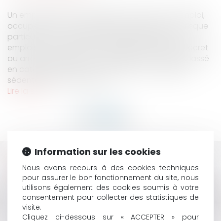
Un emploi public de catégorie active est un emploi,
occupé par un fonctionnaire, qui présente un risque
particulier ou des fatigues exceptionnelles. Les
emplois sont classés en catégorie active par décret
ou arrêté ministériel. Tout emploi qui n'est pas classé
en catégorie active est un emploi de catégorie
sédentaire. Les dispositions...
Lire la suite
Information sur les cookies
HISTORIQUE
Nous avons recours à des cookies techniques
pour assurer le bon fonctionnement du site, nous
CONTENTIEUX DÉONTOLOGIQUE DES PRATICIENS DE
utilisons également des cookies soumis à votre
SANTÉ : UN MÉDECIN EXPERT EST INVESTI D'UNE
consentement pour collecter des statistiques de
MISSION DE SERVICE PUBLIC
visite.
LES PROMESSES N'ENGAGENT QUE CEUX QUI LES
Cliquez ci-dessous sur « ACCEPTER » pour