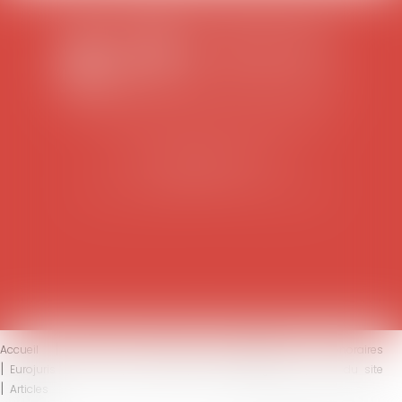
SCP COLOMES-MATHIEU-ZANCHI-THIBAULT
38 rue Jaillant Deschaînets
10000 TROYES
Tél : 03 25 73 29 46
-
Fax : 03 25 73 70 25
Accueil
Le cabinet
L'équipe
Compétences
Honoraires
Eurojuris
Actus
Contact
Mentions légales
Plan du site
Articles