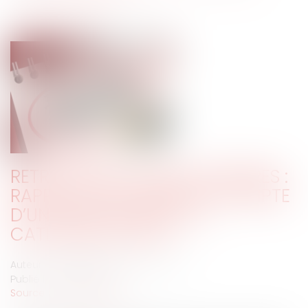
RETRAITES DES FONCTIONNAIRES :
RAPPELS SUR LA PRISE EN COMPTE
D’UN DÉTACHEMENT EN
CATÉGORIE ACTIVE
Auteur : VARRON CHARRIER Capucine
Publié le :
29/11/2021
Source :
www.eurojuris.fr