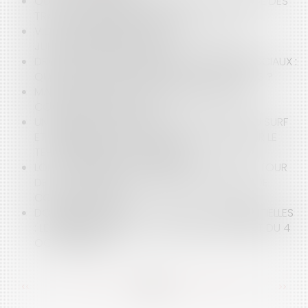
QU’EST CE QUE L’ATI, L'ALLOCATION CHÔMAGE DES
TRAVAILLEURS INDÉPENDANTS ?
VIDÉO : CONDUITE ET CBD : SPÉCIFICITÉ DE LA
JURISPRUDENCE BRETONNE !
DROIT À L'IMAGE DES ENFANTS ET RÉSEAUX SOCIAUX :
QUELLES SONT LES OBLIGATIONS DES PARENTS ?
MAÎTRISE FONCIÈRE : UNE PRIORITÉ POUR LES
COLLECTIVITÉS LOCALES
UN MAIRE PEUT-IL RÉGLEMENTER L'ACTIVITÉ DU SURF
ET L'ENSEIGNEMENT DE L'ACTIVITÉ DU SURF SUR LE
TERRITOIRE DE SA COMMUNE ?
LOI ANTI-AIRBNB DU 7 NOVEMBRE 2024 : UN « TOUR
DE VIS » EN VUE DE RÉGULER LES LOCATIONS DE
COURTES DURÉES
DONNÉES DE SANTÉ ET ACTIONS CONCURRENTIELLES
: LES PRÉCISIONS DE LA CJUE DANS SON ARRÊT DU 4
OCTOBRE 2024
<<
<
...
20
21
22
23
24
25
26
...
>
>>