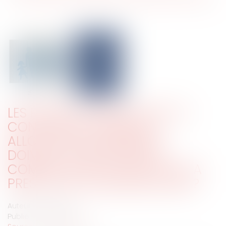
LES REVENUS PERÇUS PAR L’EX
CONJOINT AU TITRE DES
ALLOCATIONS FAMILIALES
DOIVENT-ILS ÊTRE PRIS EN
COMPTE POUR LE CALCUL DE LA
PRESTATION COMPENSATOIRE ?
Auteur : BLEIN Paul
Publié le :
26/11/2024