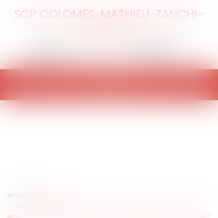
SCP COLOMES-MATHIEU-ZANCHI-
THIBAULT
Ouvrir
le
menu
Vous êtes ici :
Accueil
Les revenus perçus par l’ex conjoint au titre des allocations familiales
doivent-ils être pris en compte pour le calcul de la prestation compensatoire ?