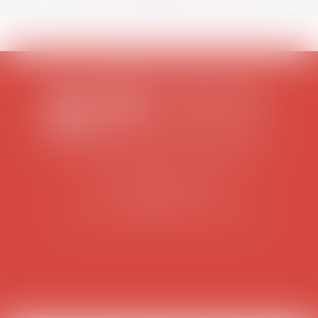
SCP COLOMES-MATHIEU-ZANCHI-THIBAULT
38 rue Jaillant Deschaînets
10000 TROYES
Tél : 03 25 73 29 46
-
Fax : 03 25 73 70 25