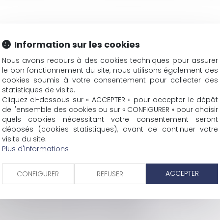
Information sur les cookies
Nous avons recours à des cookies techniques pour assurer
le bon fonctionnement du site, nous utilisons également des
cookies soumis à votre consentement pour collecter des
TIVES À LA RÉMUNÉRATION POUR COPIE PRIVÉE
statistiques de visite.
AIRES SUR SERRES EN ZONE NC
Cliquez ci-dessous sur « ACCEPTER » pour accepter le dépôt
COMPTER DE 2014
de l'ensemble des cookies ou sur « CONFIGURER » pour choisir
E AU DROIT DE RECONSTRUIRE À L'IDENTIQUE ?
quels cookies nécessitant votre consentement seront
T BASSE : POSSIBILITÉ DE MOTIVER EN COURS D'INSTANCE
déposés (cookies statistiques), avant de continuer votre
visite du site.
Plus d'informations
STRATIF POUR LA MAINTENANCE D'UN BÂTIMENT
FFECTUER UN AUDIT ÉNERGÉTIQUE: FIXATION DES SEUILS
ACCEPTER
CONFIGURER
REFUSER
UT EXIGER POUR INSTRUIRE UNE DÉCLARATION PRÉALABLE
T D'ENTRETIEN DES ROUTES NATIONALES
DE LA MENTION MANUSCRITE SE POURSUIT