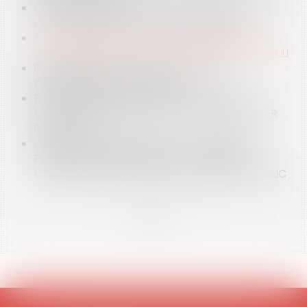
CLAUSE RÉPUTÉE NON ÉCRITE ET RESTITUTION DE
L'INDU : PRINCIPES ET LIMITES TEMPORELLES
SANCTION PÉNALE DE LA NON PUBLICATION DES
COMPTES SOCIAUX ET ACTION SOCIALE UT SINGULI
RESPONSABILITÉ DU DIAGNOSTIQUEUR ET
INDEMNISATION DU PRÉJUDICE
BAIL COMMERCIAL : IMPACT DES NOUVELLES
OBLIGATIONS LÉGALES SUR LA FIXATION DU LOYER
RENOUVELÉ
L’APPLICATION DES RÈGLES DE LA COMMANDE
PUBLIQUE EN MATIÈRE DE PASSATION D’UNE
CONVENTION D’OCCUPATION DU DOMAINE PUBLIC
<<
<
...
14
15
16
17
18
19
20
...
>
>>