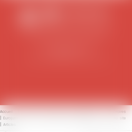
SCP COLOMES-MATHIEU-ZANCHI-THIBAULT
38 rue Jaillant Deschaînets
10000 TROYES
Tél : 03 25 73 29 46
-
Fax : 03 25 73 70 25
Accueil
Le cabinet
L'équipe
Compétences
Honoraires
Eurojuris
Actus
Contact
Mentions légales
Plan du site
Articles