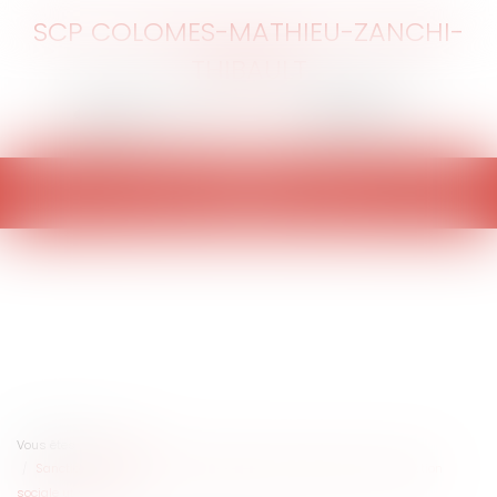
SCP COLOMES-MATHIEU-ZANCHI-
THIBAULT
Ouvrir
le
menu
Vous êtes ici :
Accueil
Sanction pénale de la non publication des comptes sociaux et action
sociale ut singuli