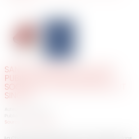
SANCTION PÉNALE DE LA NON
PUBLICATION DES COMPTES
SOCIAUX ET ACTION SOCIALE UT
SINGULI
Auteur : VIBERT Olivier
Publié le :
18/03/2025
Source :
www.eurojuris.fr
La Chambre criminelle de la Cour de cassation, dans