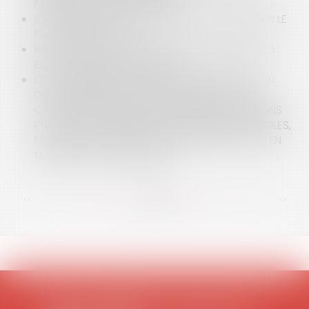
PUNITIONS SONT INTERDITES ?
L’ÉOLIEN OUI, MAIS PAS QUOIQU’IL EN COÛTE SUR LE
PLAN ÉCOLOGIQUE
POINT SUR LA LOI "HANDICAP" DU 11 FÉVRIER 2005 :
EST-IL POSSIBLE D’Y DÉROGER ?
DÉCRET N°2024-318 DU 8 AVRIL 2024 RELATIF AU
DÉVELOPPEMENT DE L’AGRIVOLTAÏSME ET AUX
CONDITIONS D’IMPLANTATION DES INSTALLATIONS
PHOTOVOLTAÏQUES SUR DES TERRAINS AGRICOLES,
NATURELS OU FORESTIERS : ENFIN DU NOUVEAU EN
MATIÈRE D’AGRIVOLTAÏSME !
<<
<
...
28
29
30
31
32
33
34
...
>
>>