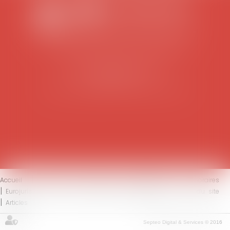
SCP COLOMES-MATHIEU-ZANCHI-THIBAULT
38 rue Jaillant Deschaînets
10000 TROYES
Tél : 03 25 73 29 46
-
Fax : 03 25 73 70 25
Accueil
Le cabinet
L'équipe
Compétences
Honoraires
Eurojuris
Actus
Contact
Mentions légales
Plan du site
Articles
Septeo Digital & Services © 2016