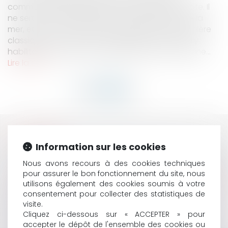
commune et mutualisée du recul du trait de côte. Il
ne sert à rien de lutter seul contre l’avancée de la
mer, et encore moins sans autorisation. De manière
classique, nul ne peut, sans disposer d'un titre l'y
habilitant, occuper une dépendance du domaine...
Lire la suite
HISTORIQUE
Information sur les cookies
FAUTE GRAVE : LA CARRIÈRE EXEMPLAIRE DU SALARIÉ
Nous avons recours à des cookies techniques
ATTÉNUE-T-ELLE SA FAUTE ?
pour assurer le bon fonctionnement du site, nous
SANS AUTORISATION DOMANIALE : LES OUVRAGES DE
utilisons également des cookies soumis à votre
DÉFENSE CONTRE LA MER TOMBENT À L’EAU
consentement pour collecter des statistiques de
LA MISE À DISPOSITION PERMANENTE PAR
visite.
TÉLÉCHARGEMENT D’UNE COPIE D’UN LOGICIEL À
Cliquez ci-dessous sur « ACCEPTER » pour
TITRE ONÉREUX CONSTITUE UNE VENTE SELON LA
accepter le dépôt de l'ensemble des cookies ou