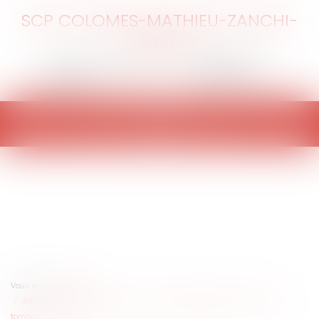
SCP COLOMES-MATHIEU-ZANCHI-
THIBAULT
Ouvrir
le
menu
Vous êtes ici :
Accueil
Sans autorisation domaniale : les ouvrages de défense contre la mer
tombent à l’eau