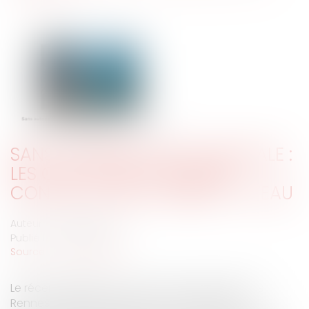
SANS AUTORISATION DOMANIALE :
LES OUVRAGES DE DÉFENSE
CONTRE LA MER TOMBENT À L’EAU
Auteur : DALLEMANE Elorri
Publié le :
31/05/2024
Source :
www.eurojuris.fr
Le récent jugement du Tribunal administratif de
Rennes rappelle l’importance d’une gestion