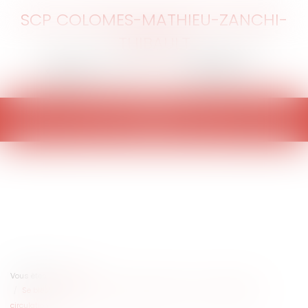
SCP COLOMES-MATHIEU-ZANCHI-
THIBAULT
Ouvrir
le
menu
Vous êtes ici :
Accueil
Se blesser en relevant un scooter constitue-t-il un accident de la
circulation ?