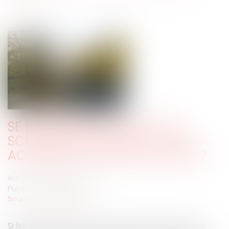
SE BLESSER EN RELEVANT UN
SCOOTER CONSTITUE-T-IL UN
ACCIDENT DE LA CIRCULATION ?
Auteur : CHABOUTY Camille
Publié le :
03/01/2020
Source :
www.eurojuris.fr
Si les dispositions de la loi Badinter ont permis une