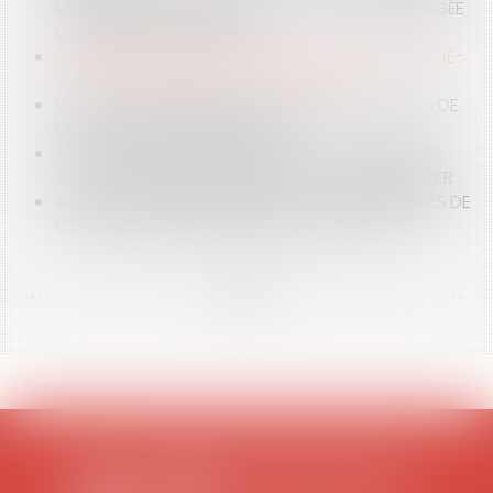
UN DIRIGEANT QUE SA RÉVOCATION EST ENVISAGÉE
DOIT-ELLE ÊTRE MOTIVÉE ?
SE BLESSER EN RELEVANT UN SCOOTER CONSTITUE-
T-IL UN ACCIDENT DE LA CIRCULATION ?
VIOLENCES AU SEIN DE LA FAMILLE : LES APPORTS DE
LA LOI DU 28 DÉCEMBRE 2019
ATTENTION AU RISQUE DE NE PAS DÉCLARER SON
SOUS-TRAITANT : LE RAPPEL DE LA CJUE À MÉDITER
APPLICATION IMMÉDIATE DES NOUVELLES FORMES DE
CONGÉ AUX BAUX ANTÉRIEURS À LA LOI PINEL
<<
<
...
96
97
98
99
100
101
102
...
>
>>