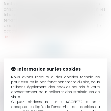
facilitation notable du processus d’indemnisation
amiable des victimes d’accident de la circulation, les
tribunaux restent régulièrement saisis des difficultés
tenant à l’appréciation de la notion même
d’accident de la circulation. C’est d’ailleurs à cette
occasion que la Deuxième Chambre ci...
Lire la suite
Information sur les cookies
HISTORIQUE
Nous avons recours à des cookies techniques
ZONE FRANCHE URBAINE : ATTENTION À L’EXERCICE
pour assurer le bon fonctionnement du site, nous
utilisons également des cookies soumis à votre
EFFECTIF D’UNE ACTIVITÉ DANS LA ZONE
consentement pour collecter des statistiques de
COMMENT UNE COMMUNE PEUT-ELLE VENDRE UN
visite.
TERRAIN DE FOOTBALL ?
Cliquez ci-dessous sur « ACCEPTER » pour
LA DÉCROISSANCE DES CENTRES DE VILLE MOYENNE,
accepter le dépôt de l'ensemble des cookies ou
COMMENT INVERSER LA TENDANCE ?