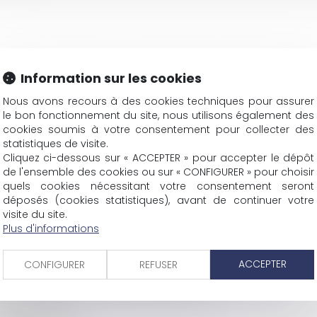
Information sur les cookies
Nous avons recours à des cookies techniques pour assurer
le bon fonctionnement du site, nous utilisons également des
cookies soumis à votre consentement pour collecter des
statistiques de visite.
REVUES À LA BAISSE
Cliquez ci-dessous sur « ACCEPTER » pour accepter le dépôt
E ÊTRE INVOQUÉE PAR UN ACQUÉREUR PROFESSIONNEL?
de l'ensemble des cookies ou sur « CONFIGURER » pour choisir
quels cookies nécessitant votre consentement seront
déposés (cookies statistiques), avant de continuer votre
ON 2009/2010
visite du site.
ON: DOMMAGE OUVRAGE
Plus d'informations
 GARANTIE DÉCENNALE
: PROCÉDURE
ACCEPTER
CONFIGURER
REFUSER
EUR PERMET DE RECOURIR AU CONTRAT DE PARTENARIAT
T PAS PARTICIPÉ AU MOUVEMENT DE GRÈVE