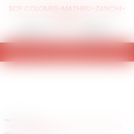
SCP COLOMES-MATHIEU-ZANCHI-
THIBAULT
Ouvrir
le
menu
Vous êtes ici :
Accueil
La simple qualité d’électeur ne confère pas un intérêt à agir contre une
délibération à caractère budgétaire