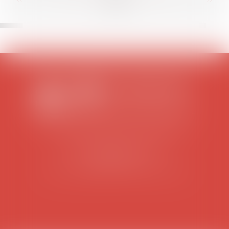
<<
<
...
26
27
28
29
30
31
32
...
>
>>
SCP COLOMES-MATHIEU-ZANCHI-THIBAULT
38 rue Jaillant Deschaînets
10000 TROYES
Tél : 03 25 73 29 46
-
Fax : 03 25 73 70 25