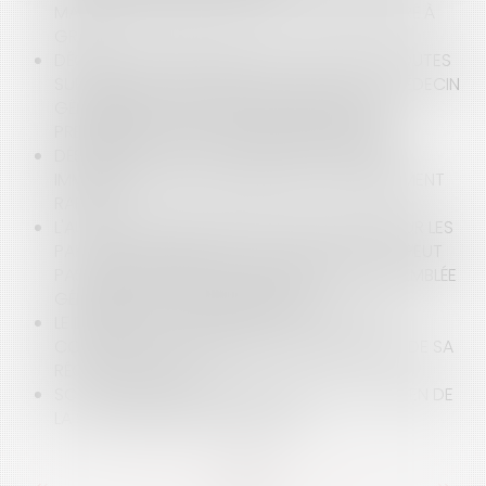
MARCHÉS PUBLICS D’AVOCATS PASSÉS DE GRÉ À
GRÉ
DÉONTOLOGIE DES MÉDECINS : EN CAS DE DOUTES
SUR DES PRESCRIPTIONS, IL APPARTIENT AU MÉDECIN
GÉNÉRALISTE DE SE RAPPROCHER DU PRIMO
PRESCRIPTEUR OU D’UN AUTRE SPÉCIALISTE
DÉSIR DE RIVAGE VERSUS RÉALITÉ : LE MARCHÉ
IMMOBILIER CÔTIER À L’AUBE D’UN RETOURNEMENT
RAPIDE
L'AUTORISATION DE RÉALISER DES TRAVAUX SUR LES
PARTIES COMMUNES DE LA COPROPRIÉTÉ NE PEUT
PAS ÊTRE DISTRAITE DE LA DÉCISION DE L'ASSEMBLÉE
GÉNÉRALE DES COPROPRIÉTAIRES
LE DEGRÉ D'ACHÈVEMENT D'UN OUVRAGE NE
CONSTITUE PAS UN CRITÈRE D'APPRÉCIATION DE SA
RÉCEPTION TACITE
SCI : LA MISE À DISPOSITION GRATUITE D’UN BIEN DE
LA SCI AU PROFIT D’UN ASSOCIÉ