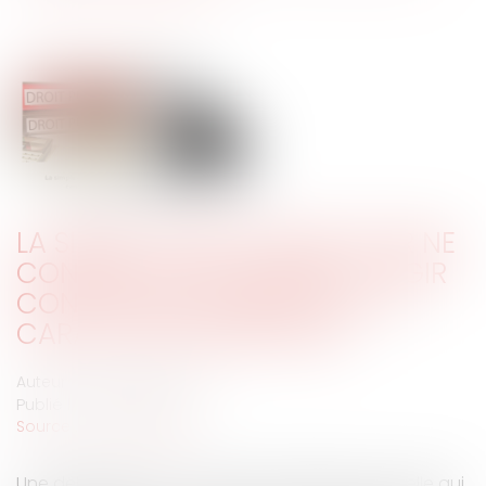
LA SIMPLE QUALITÉ D’ÉLECTEUR NE
CONFÈRE PAS UN INTÉRÊT À AGIR
CONTRE UNE DÉLIBÉRATION À
CARACTÈRE BUDGÉTAIRE
Auteur : PORCHET Thomas
Publié le :
02/07/2024
Source :
www.eurojuris.fr
Une délibération à caractère budgétaire est celle qui