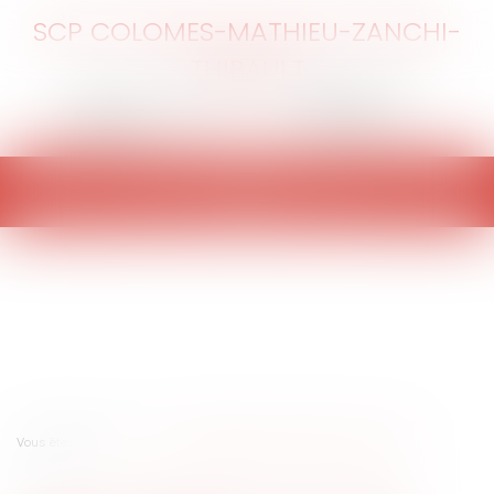
SCP COLOMES-MATHIEU-ZANCHI-
THIBAULT
Ouvrir
le
menu
Vous êtes ici :
Accueil
Société créée de fait entre époux, par l'ONB