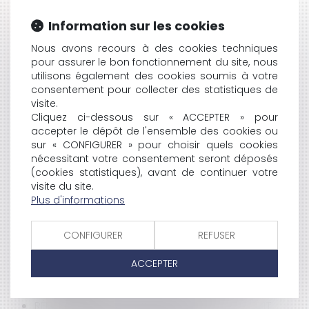
HISTORIQUE
Information sur les cookies
LA DISTRIBUTION PARCELLAIRE EN MATIÈRE
Nous avons recours à des cookies techniques
pour assurer le bon fonctionnement du site, nous
D’AMÉNAGEMENT FONCIER AGRICOLE
utilisons également des cookies soumis à votre
NULLITÉ DE LA SCI POUR CAUSE DE DÉFAUT
consentement pour collecter des statistiques de
D’AFFECTIO SOCIETATIS?
visite.
LES CONDITIONS POUR METTRE SES EMPLOYÉS AU
Cliquez ci-dessous sur « ACCEPTER » pour
CHÔMAGE PARTIEL
accepter le dépôt de l'ensemble des cookies ou
RETRAIT D’UNE AUTORISATION D’OCCUPATION DES
sur « CONFIGURER » pour choisir quels cookies
SOLS
nécessitant votre consentement seront déposés
LE NOUVEL INDICE DES LOYERS COMMERCIAUX
(cookies statistiques), avant de continuer votre
LA LIQUIDATION JUDICIAIRE
visite du site.
LES CONDITIONS DE LA LÉGALITÉ D'UN AVENANT À UN
Plus d'informations
MARCHÉ PUBLIC
LA PROTECTION DES MINEURS ET DES MAJEURS
CONFIGURER
REFUSER
INCAPABLES
MÈRES PORTEUSES: PAS D'ÉTAT CIVIL FRANÇAIS POUR
ACCEPTER
LES ENFANTS
GUIDE PRATIQUE: RETARDS DE TRAVAUX
RÉDUCTION D'ISF AU TITRE DES DONS AU PROFIT