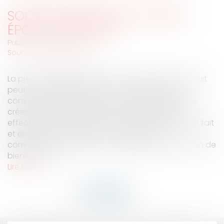
SOCIÉTÉ CRÉÉE DE FAIT ENTRE
ÉPOUX, PAR L'ONB
Publié le :
26/12/2008
Source :
www.eurojuris.fr
La preuve de l’existence d’une société créée de fait
peut être rapportée par tous moyens, mais il
convient de démontrer la volonté des parties de
créer et d’exercer l’activité en cause de façon
effective et à compte commun.Société créée de fait
et éléments de preuveL’ex-conjoint d’un
commerçant, marié sous un régime de séparation de
biens, a inv...
Lire la suite