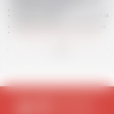
D'ORGANISMES D'INTÉRÊT GÉNÉRAL
LE CONTRÔLE DES SALARIÉS
REPRÉSENTATION SYNDICALE: LES MODIFICATIONS DE
LA LOI DU 20 AOÛT 2008
LA RÉFORME DE LA PRESCRIPTION EN MATIÈRE CIVILE
SOCIÉTÉ CRÉÉE DE FAIT ENTRE ÉPOUX, PAR L'ONB
<<
<
...
345
346
347
348
349
350
351
...
>
>>