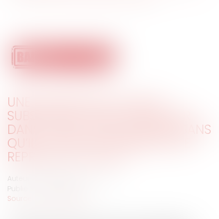
UNE SOCIÉTÉ PEUT-ELLE SE
SUBSTITUER À SON FONDATEUR
DANS L’EXÉCUTION D’UN BAIL SANS
QU’IL Y AIT EU DE FORMALITÉ DE
REPRISE DES ACTES ?
Auteur : Delahousse Christophe
Publié le :
17/03/2020
Source :
www.eurojuris.fr