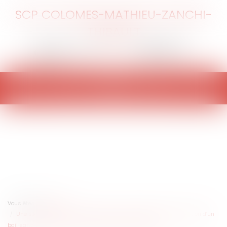
SCP COLOMES-MATHIEU-ZANCHI-
THIBAULT
Ouvrir
le
menu
Vous êtes ici :
Accueil
Une société peut-elle se substituer à son fondateur dans l’exécution d’un
bail sans qu’il y ait eu de formalité de reprise des actes ?