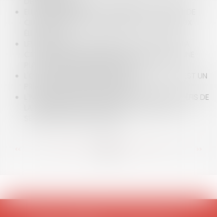
DÉCEMBRE 2019
ELECTIONS MUNICIPALES MAINTENUES : RAPPEL DE
QUELQUES RÈGLES EN MATIÈRE DE CONTENTIEUX
ÉLECTORAL
LES PRATICIENS DE SANTÉ FACE À L'ÉCHEC DE LA
CONCILIATION ORGANISÉE DANS LE CADRE D'UNE
PLAINTE DÉPOSÉE PAR UN PATIENT
L'OCCUPATION DOMANIALE À TITRE ONÉREUX EST UN
PRINCIPE (PRESQUE) INTANGIBLE
L'INTERVENTION DES ARCHITECTES DANS LES DÉFIS DE
LA TRANSITION ÉCOLOGIQUE : L'EFFICACITÉ AU
SERVICE DES COLLECTIVITÉS
<<
<
...
89
90
91
92
93
94
95
...
>
>>