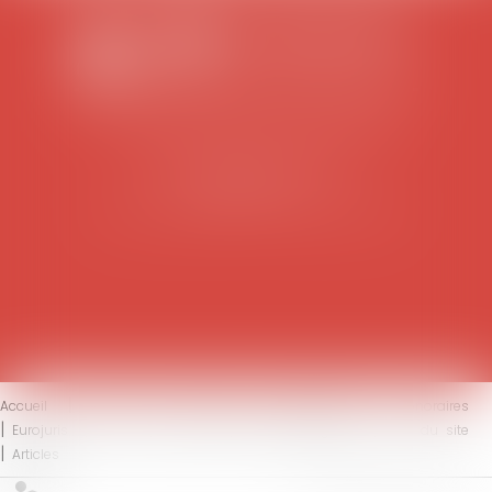
SCP COLOMES-MATHIEU-ZANCHI-THIBAULT
38 rue Jaillant Deschaînets
10000 TROYES
Tél : 03 25 73 29 46
-
Fax : 03 25 73 70 25
Accueil
Le cabinet
L'équipe
Compétences
Honoraires
Eurojuris
Actus
Contact
Mentions légales
Plan du site
Articles