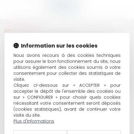
HISTORIQUE
LE POUVOIR ADJUDICATEUR PEUT-IL LIMITER LE
Information sur les cookies
NOMBRE DE LOTS ATTRIBUÉS À UN CANDIDAT?
Nous avons recours à des cookies techniques
PRÉCISIONS SUR LE RÉGIME JURIDIQUE DES BIENS DE
pour assurer le bon fonctionnement du site, nous
RETOUR
utilisons également des cookies soumis à votre
COMPTE-RENDU DU DÉBAT SUR LA RÉPUBLIQUE ET
consentement pour collecter des statistiques de
L'ÉGALITÉ DES DROITS DE CHRISTIANE TAUBIRA À LA
visite.
SORBONNE
Cliquez ci-dessous sur « ACCEPTER » pour
UEJF / TWITTER : L'OBLIGATION DE COMMUNICATION
accepter le dépôt de l'ensemble des cookies ou
DES DONNÉES D'IDENTIFICATION
sur « CONFIGURER » pour choisir quels cookies
DROIT À L'IMAGE ET DIFFUSION D'UN FILM
nécessitant votre consentement seront déposés
VALIDITÉ DES PROTOCOLES D'ACCORD EN
(cookies statistiques), avant de continuer votre
visite du site.
PROCÉDURE COLLECTIVE
Plus d'informations
SODIMÉDICAL: LA COUR D'APPEL DE REIMS
PRONONCE LA LIQUIDATION DE LA SOCIÉTÉ