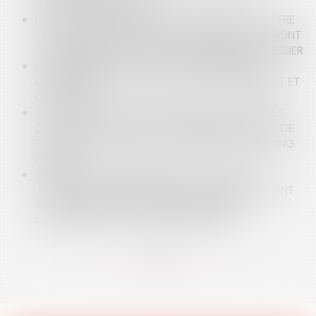
"CLAUSES AMÉRICAINES" ?
UN RAPPORT D'EXPERTISE JUDICIAIRE NE PEUT-ÊTRE
OPPOSÉ À UN TIERS QUE SI SES CONCLUSIONS SONT
CORROBORÉES PAR D'AUTRES ÉLÉMENTS DU DOSSIER
PROPRIÉTAIRES DE CHEVAUX ET ENTRAÎNEURS :
L'INTÉRÊT MAJEUR DU CONTRAT D'ENTRAÎNEMENT ET
DE PENSION
RUPTURE DE RELATIONS COMMERCIALES ÉTABLIES
DANS LE SPORT : ABSENCE DE BRUTALITÉ EN CAS DE
BAISSE PROGRESSIVE D’ACTIVITÉ DURANT UN LONG
PRÉAVIS
VIOLENCES INTRAFAMILIALES ET DÉCRET DU 15
JANVIER 2025 : LES PRÉCISIONS APPORTÉES QUANT
AU RENFORCEMENT DE L’ORDONNANCE DE
PROTECTION ET LA CRÉATION DE L’OPPI
<<
<
...
13
14
15
16
17
18
19
...
>
>>