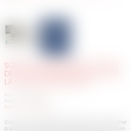
SOUS-CAUTIONNEMENT : PAS DE
DEVOIR DE MISE EN GARDE POUR
LA CAUTION PRINCIPALE
Auteur : VIBERT Olivier
Publié le :
18/04/2025
Source :
www.eurojuris.fr
Cass. com., 2 avril 2025, n° 23-22.311 Peut-on reprocher
à une caution professionnelle de ne pas avoir mis en