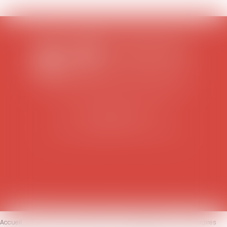
SCP COLOMES-MATHIEU-ZANCHI-THIBAULT
38 rue Jaillant Deschaînets
10000 TROYES
Tél : 03 25 73 29 46
-
Fax : 03 25 73 70 25
Accueil
Le cabinet
L'équipe
Compétences
Honoraires