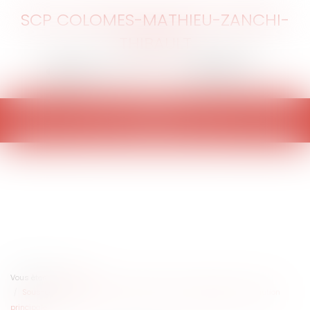
SCP COLOMES-MATHIEU-ZANCHI-
THIBAULT
Ouvrir
le
menu
Vous êtes ici :
Accueil
Sous-cautionnement : pas de devoir de mise en garde pour la caution
principale