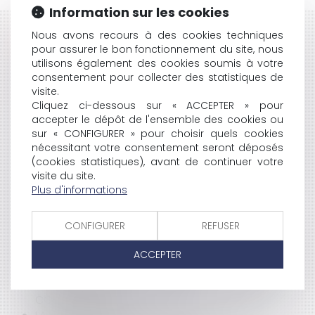
Information sur les cookies
Nous avons recours à des cookies techniques
HISTORIQUE
pour assurer le bon fonctionnement du site, nous
utilisons également des cookies soumis à votre
OBLIGATION D'AFFILIATION À LA SÉCURITÉ SOCIALE
consentement pour collecter des statistiques de
LA LUTTE CONTRE LES RETARDS DE PAIEMENT
visite.
SUSPENSION DE LA MISE EN SERVICE DE LA TAXE
Cliquez ci-dessous sur « ACCEPTER » pour
POIDS LOURDS
accepter le dépôt de l'ensemble des cookies ou
LA MISE EN PLACE D'UN MI-TEMPS THÉRAPEUTIQUE
sur « CONFIGURER » pour choisir quels cookies
POUR UN SALARIÉ
nécessitant votre consentement seront déposés
FONCTION PUBLIQUE : NOUVEAU PRINCIPE GÉNÉRAL
(cookies statistiques), avant de continuer votre
DU DROIT
visite du site.
Plus d'informations
LE PROJET DE LOI ALUR ADOPTÉ PAR LE SÉNAT
LE DÉCRET N° 2013-879 DU 1ER OCTOBRE 2013
RELATIF AU CONTENTIEUX DE L'URBANISME
CONFIGURER
REFUSER
RÉFORME DE LA REPRÉSENTATIVITÉ PATRONALE
DÉTENTEURS D'UN COMPTE PAYPAL: ATTENTION À LA
ACCEPTER
PROTECTION DE VOS DONNÉES
QUEL RÉGIME FISCAL APPLICABLE À LA PRESTATION
COMPENSATOIRE ?