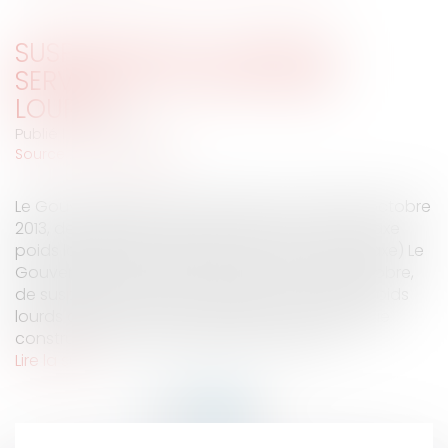
SUSPENSION DE LA MISE EN
SERVICE DE LA TAXE POIDS
LOURDS
Publié le :
31/10/2013
Source :
www.eurojuris.fr
Le Gouvernement a pris la décision, mardi 29 octobre
2013, de suspendre la mise en œuvre de l’écotaxe
poids lourds.La taxe poids lourds (TPL ou écotaxe) Le
Gouvernement a pris la décision, mardi 29 octobre,
de suspendre la mise en œuvre de l’écotaxe poids
lourds afin de créer les conditions d’un dialogue
constructif sur les conditions de mutatio...
Lire la suite