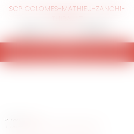
SCP COLOMES-MATHIEU-ZANCHI-
THIBAULT
Ouvrir
le
menu
Vous êtes ici :
Accueil
Suspension de la mise en service de la taxe poids lourds