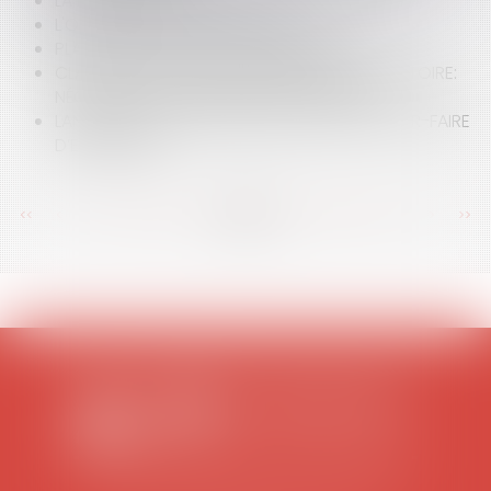
LA RÉGLEMENTATION SUR LE TRAVAIL DE NUIT
L'OBLIGATION DE DÉPOLLUTION
PLAFONNEMENT DES FRAIS BANCAIRES
CLAUSE DE CONCILIATION PRÉALABLE OBLIGATOIRE:
NÉCESSITÉ DE L'INFORMATION DES PARTIES
LANCEMENT DU FSFE, FONDS POUR LES SAVOIR-FAIRE
D’EXCELLENCE
<<
<
...
209
210
211
212
213
214
215
...
>
>>