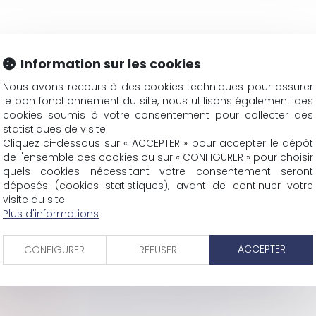
Information sur les cookies
Nous avons recours à des cookies techniques pour assurer
le bon fonctionnement du site, nous utilisons également des
cookies soumis à votre consentement pour collecter des
CAS D'EXPROPRIATION
statistiques de visite.
RE ADAPTÉE DANS LE CADRE D'UN RÉFÉRÉ CONTRACTUEL
Cliquez ci-dessous sur « ACCEPTER » pour accepter le dépôt
AMIANTE AUPRÈS DU FIVA
de l'ensemble des cookies ou sur « CONFIGURER » pour choisir
PUIS OU À L'ÉTRANGER
quels cookies nécessitant votre consentement seront
LITÉS DE VERSEMENT DE FONDS À UN EMPRUNTEUR IMMOBILIER
déposés (cookies statistiques), avant de continuer votre
GARE AUX ERREURS DE SAISIE LORS DE LA SOUSCRIPTION!
visite du site.
Plus d'informations
APÉS EST FONDAMENTAL
ACCEPTER
CONFIGURER
REFUSER
E INJUSTE?
MATIÈRE DE TVA APPLICABLE AUX AGENCES DE VOYAGE
RGIE SOLAIRE