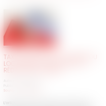
Crédit photo : © herreneck-Fotolia.com
TAXE FONCIÈRE À LA CHARGE DU
LOCATAIRE : ATTENTION À LA
RÉDACTION DU BAIL !
Auteur : MEDINA Jean-Luc
Publié le :
22/10/2019
Source :
www.eurojuris.fr
L’article R. 145-35 du Code de Commerce exclut