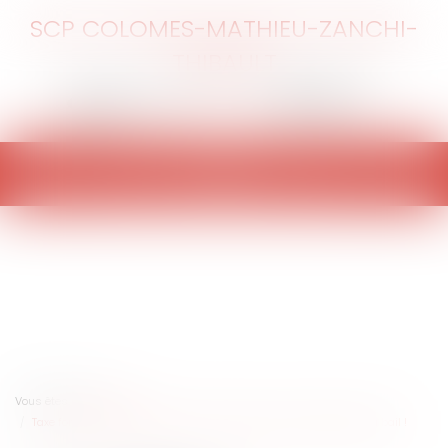
SCP COLOMES-MATHIEU-ZANCHI-
THIBAULT
Ouvrir
le
menu
Vous êtes ici :
Accueil
Taxe foncière à la charge du locataire : attention à la rédaction du bail !