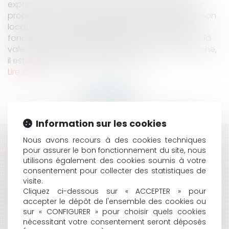
expressément que le bailleur puisse refacturer sa
propre contribution économique et territoriale à son
locataire. Il en est de même pour la cotisation
foncière des entreprises (CFE) et la cotisation sur la
valeur ajoutée des entreprises (CVAE). En revanche,
il est admis que peuvent être impu...
Lire la suite
Information sur les cookies
Nous avons recours à des cookies techniques
HISTORIQUE
pour assurer le bon fonctionnement du site, nous
utilisons également des cookies soumis à votre
LA CJUE RENFORCE SENSIBLEMENT LES DROITS DES
consentement pour collecter des statistiques de
PASSAGERS VICTIMES DE VOLS RETARDÉS
visite.
UNE VENTE DE VIN BIO NON CONFORME
Cliquez ci-dessous sur « ACCEPTER » pour
QUELLES SONT LES SANCTIONS EN CAS DE SOUS-
accepter le dépôt de l'ensemble des cookies ou
LOCATION PROHIBÉE ?
sur « CONFIGURER » pour choisir quels cookies
DEUX NOUVELLES MENTIONS OBLIGATOIRES SUR LES
nécessitant votre consentement seront déposés