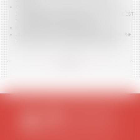
2019)
CONTRAT ENTRE UN CLUB DE FOOTBALL ET UN
ÉQUIPEMENTIER : COMMENT JUGER SI UNE OFFRE EST
PLUS INTÉRESSANTE QU’UNE AUTRE ?
LE CHOC ÉMOTIF CONSTITUTIF DE VIOLENCE
UN ACTE DE LA VIE PERSONNELLE PEUT-IL AVOIR UNE
RÉPERCUSSION SUR LA VIE PROFESSIONNELLE ?
<<
<
...
99
100
101
102
103
104
105
...
>
>>