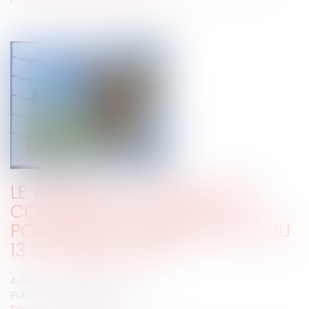
LE TEMPS DES CONGÉS PAYÉS :
COMPRENDRE LE SENS ET LA
PORTÉE DE LA JURISPRUDENCE DU
13 SEPTEMBRE 2023
Auteur : VACCARO François
Publié le :
20/11/2023
Source :
www.eurojuris.fr