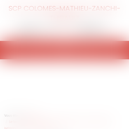
SCP COLOMES-MATHIEU-ZANCHI-
THIBAULT
Ouvrir
le
menu
Vous êtes ici :
Accueil
Le temps des congés payés : Comprendre le sens et la portée de la
jurisprudence du 13 septembre 2023