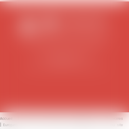
SCP COLOMES-MATHIEU-ZANCHI-THIBAULT
38 rue Jaillant Deschaînets
10000 TROYES
Tél : 03 25 73 29 46
-
Fax : 03 25 73 70 25
Accueil
Le cabinet
L'équipe
Compétences
Honoraires
Eurojuris
Actus
Contact
Mentions légales
Plan du site