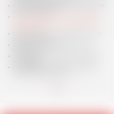
UNE RÉVOLUTION ADMINISTRATIVE ?
LE RISQUE SANITAIRE CONSTITUTIF D'UN DÉSORDRE
DE NATURE DÉCENNALE
LE TEMPS DES CONGÉS PAYÉS : COMPRENDRE LE
SENS ET LA PORTÉE DE LA JURISPRUDENCE DU 13
SEPTEMBRE 2023
DEVIS NON SIGNÉ : DOIS-JE RÉGLER LE COÛT DES
TRAVAUX À L'ARTISAN ?
DANGERS DU BAIL COMMERCIAL ET DU BAIL
EMPHYTÉOTIQUE
VICES CACHÉS ET QUALIFICATION DE "VENDEUR
PROFESSIONNEL"
DOSSIER MÉDICAL : GRATUITÉ ET CONDITIONS
D’ACCÈS AU REGARD DU RGPD
<<
<
...
35
36
37
38
39
40
41
...
>
>>