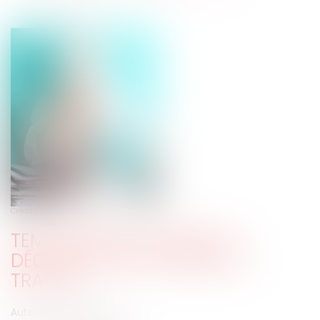
Crédit photo : © granata68 - Fotolia.com
TEMPS PARTIEL MODULÉ ET
DÉCOMPTE DE LA DURÉE DU
TRAVAIL
Auteur : ROUX Benjamin