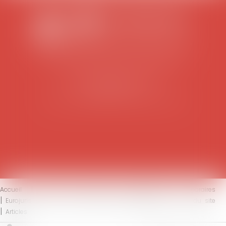
SCP COLOMES-MATHIEU-ZANCHI-THIBAULT
38 rue Jaillant Deschaînets
10000 TROYES
Tél : 03 25 73 29 46
-
Fax : 03 25 73 70 25
Accueil
Le cabinet
L'équipe
Compétences
Honoraires
Eurojuris
Actus
Contact
Mentions légales
Plan du site
Articles