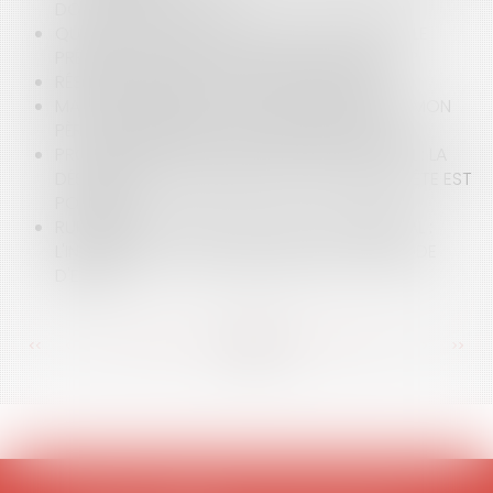
DONATION-PARTAGE
QUELLES SONT LES CONDITIONS ENTOURANT LE
PRÉAVIS DE GRÈVE DANS LE SECTEUR PUBLIC ?
RÉSILIATION DU BAIL ET SURENDETTEMENT
MA BELLE-MÈRE HÉRITE DE TOUS LES BIENS DE MON
PÈRE…ATTENTION À LA PROCÉDURE CHOISIE !
PROCÉDURE D'ÉVALUATION DE PARTS DE SARL : LA
DÉSIGNATION DE L'EXPERT PAR VOIE DE REQUÊTE EST
POSSIBLE
RUPTURE DU CONTRAT D'AGENT COMMERCIAL :
L'INDEMNITÉ EST DUE MÊME PENDANT LA PÉRIODE
D'ESSAI
<<
<
...
105
106
107
108
109
110
111
...
>
>>