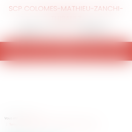
SCP COLOMES-MATHIEU-ZANCHI-
THIBAULT
Ouvrir
le
menu
Vous êtes ici :
Accueil
Temps partiel modulé et décompte de la durée du travail