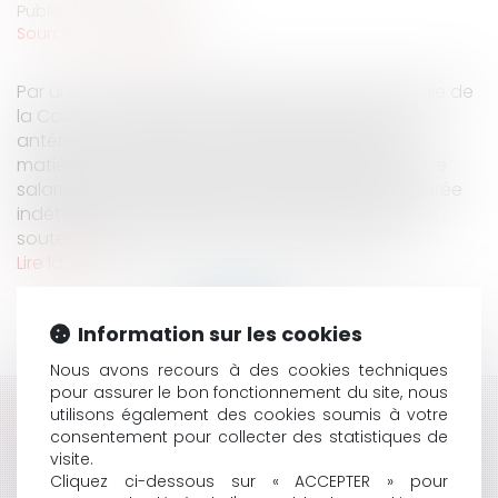
Publié le :
03/04/2019
Source :
www.eurojuris.fr
Par un arrêt du 23 janvier 2019, la chambre sociale de
la Cour de cassation vient préciser une position
antérieure et répond à deux interrogations en
matière de temps partiel modulé. En l’espèce, une
salariée, embauchée par contrat de travail à durée
indéterminée à temps partiel modulé sur l'année,
soutenait avoir effectué à plusieurs reprises...
Lire la suite
Information sur les cookies
Nous avons recours à des cookies techniques
pour assurer le bon fonctionnement du site, nous
utilisons également des cookies soumis à votre
HISTORIQUE
consentement pour collecter des statistiques de
visite.
VENTE EN L’ÉTAT FUTUR D’ACHÈVEMENT ET RETARD
Cliquez ci-dessous sur « ACCEPTER » pour
DE LIVRAISON