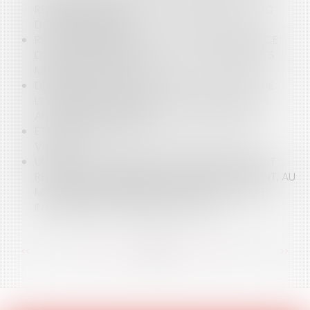
REPRÉSENTANT LÉGAL : UN MANDATAIRE AD HOC
DOIT ÊTRE DÉSIGNÉ
RESPONSABILITÉ MÉDICALE : LA RECONNAISSANCE
D’UNE FAUTE DOIT S’APPUYER SUR DES ÉLÉMENTS
MÉDICAUX PROBANTS
DÉCISION DU 29 SEPTEMBRE 2022 : LE RAPPEL DE
L’EXIGENCE DE LA NOTIFICATION PRÉALABLE DES
ACTES DE PROCÉDURE
ÊTRE TÉMOIN D’UN ATTENTAT N’EST PAS ÊTRE
VICTIME
UN PRATICIEN D'UN SERVICE D'URGENCE NE PEUT
REFUSER DE PROCÉDER À L'EXAMEN D'UN PATIENT, AU
MOTIF QUE L'ÉTABLISSEMENT NE PEUT ASSURER
INTÉGRALEMENT LA PRISE EN CHARGE
<<
<
...
48
49
50
51
52
53
54
...
>
>>