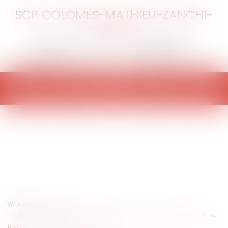
SCP COLOMES-MATHIEU-ZANCHI-
THIBAULT
Ouvrir
le
menu
Vous êtes ici :
Accueil
Un tiers n’est pas recevable à former un REP contre un acte participant au
processus de conclusion du contrat