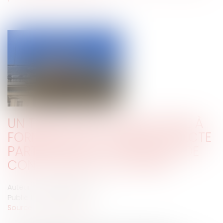
UN TIERS N’EST PAS RECEVABLE À
FORMER UN REP CONTRE UN ACTE
PARTICIPANT AU PROCESSUS DE
CONCLUSION DU CONTRAT
Auteur : GOASDOUÉ Mélissa
Publié le :
31/01/2023
Source :
www.eurojuris.fr