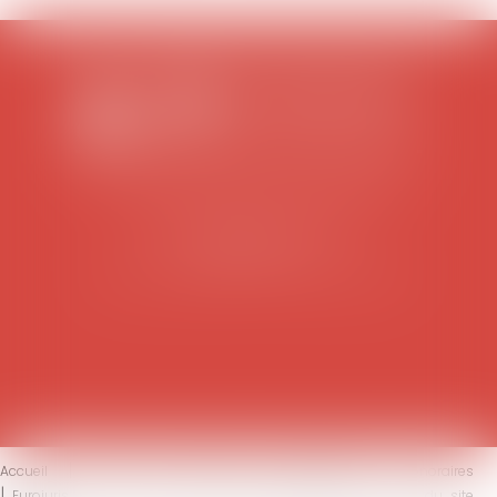
SCP COLOMES-MATHIEU-ZANCHI-THIBAULT
38 rue Jaillant Deschaînets
10000 TROYES
Tél : 03 25 73 29 46
-
Fax : 03 25 73 70 25
Accueil
Le cabinet
L'équipe
Compétences
Honoraires
Eurojuris
Actus
Contact
Mentions légales
Plan du site