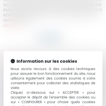
sur son fond (chez soi), lorsque par exemple, cela est
indispensable pour réparer un mur privatif construit à
la limite de propriétés, ou un toit (travaux de crépi,
ravalement, éc...
Lire la suite
HISTORIQUE
Information sur les cookies
IMPUTABILITÉ AU SERVICE D'UNE DÉPRESSION : UN CAS
Nous avons recours à des cookies techniques
pour assurer le bon fonctionnement du site, nous
PARTICULIER CONCERNANT LES FONCTIONS DE
utilisons également des cookies soumis à votre
SECRÉTAIRE GÉNÉRAL D'UNE COMMUNE
consentement pour collecter des statistiques de
PESTICIDES : LE CONSEIL D'ETAT MET FIN AU BRAS DE
visite.
FER ENTRE L'ETAT ET LES COMMUNES
Cliquez ci-dessous sur « ACCEPTER » pour
MANQUEMENT À L’OBLIGATION D’INFORMATION : PAS
accepter le dépôt de l'ensemble des cookies ou
D’INDEMNISATION EN L’ABSENCE DE PERTE DE
sur « CONFIGURER » pour choisir quels cookies
CHANCE RÉSULTANT DE L’INEXISTENCE