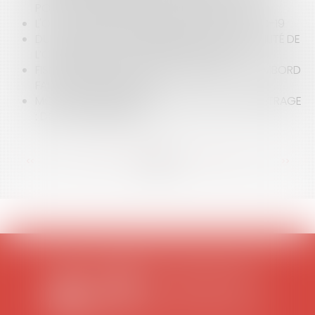
POUR SOUSCRIPTION AU CAPITAL DES PME
L'OCCUPATION DOMANIALE AU DÉFI DU COVID-19
DU FACULTATIF AU PROVISOIRE OU LA VARIABILITÉ DE
L’OPPOSABILITÉ DE LA PUBLICITÉ FONCIÈRE
FISCALITÉ ET OCCUPATION DOMANIALE : CHAMBORD
FAIT DE LA RÉSISTANCE !
MON CONTRAT CONTIENT UNE CLAUSE D’ARBITRAGE
: DOIS-JE PANIQUER ?
<<
<
...
73
74
75
76
77
78
79
...
>
>>