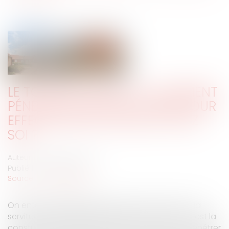
LE TOUR D’ÉCHELLE, OU COMMENT
PÉNÉTRER CHEZ SON VOISIN POUR
EFFECTUER DES TRAVAUX CHEZ
SOI ?
Auteur : MICHELOT Nicolas
Publié le :
22/12/2020
Source :
www.eurojuris.fr
On entend régulièrement parler du droit ou de la
servitude de tour d’échelle. De quoi s’agit-il ? C'est la
construction juridique qui autorise le voisin à pénétrer