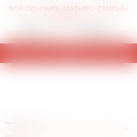
SCP COLOMES-MATHIEU-ZANCHI-
THIBAULT
Ouvrir
le
menu
Vous êtes ici :
Accueil
Le Tour d’échelle, ou comment pénétrer chez son voisin pour effectuer des
travaux chez soi ?