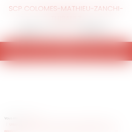
SCP COLOMES-MATHIEU-ZANCHI-
THIBAULT
Ouvrir
le
menu
Vous êtes ici :
Accueil
Urbanisme et prévention des incendies : un projet de décret pris en
application de la loi du 10 juillet 2023 complète le régime des « zones de