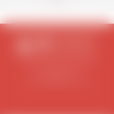
SCP COLOMES-MATHIEU-ZANCHI-THIBAULT
38 rue Jaillant Deschaînets
10000 TROYES
Tél : 03 25 73 29 46
-
Fax : 03 25 73 70 25