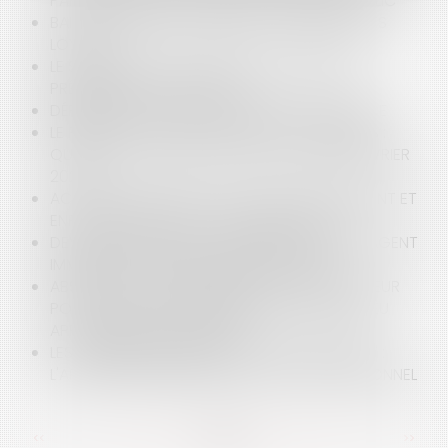
PAR DES PERSONNES MORALES DE DROIT PUBLIC
BAIL D’HABITATION : DIVORCE ET PAIEMENT DES
LOYERS
LE SALARIÉ PEUT-IL PARTIR EN CONGÉS SANS
PRÉVENIR SON EMPLOYEUR ?
DÉFINITION DE LA NOTION DE SOUS-TRAITANCE
LE RESPECT DU DROIT À L’IMAGE DES ENFANTS :
QUELS SONT LES APPORTS DE LA LOI DU 19 FÉVRIER
2024 ?
ACTIVITÉS DÉCLARÉES, LORSQUE TERRASSEMENT ET
ENROCHEMENTS NE SE CONFONDENT PAS
DEVOIR DE CONSEIL ET D'INFORMATION DE L'AGENT
IMMOBILIER, VERS UNE RIGUEUR ACCRUE
ABSENCE DE RESPONSABILITÉ DU TRANSPORTEUR
POUR UN VOL DE MARCHANDISES DANS UN LIEU
APPAREMMENT INVIOLABLE
LES COMÉDIES ROMANTIQUES FACE AU DROIT :
L'ARNACOEUR, BRISEUR DE COUPLE PROFESSIONNEL
<<
<
...
32
33
34
35
36
37
38
...
>
>>