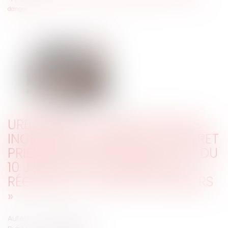
dangers »
URBANISME ET PRÉVENTION DES
INCENDIES : UN PROJET DE DÉCRET
PRIS EN APPLICATION DE LA LOI DU
10 JUILLET 2023 COMPLÈTE LE
RÉGIME DES « ZONES DE DANGERS
»
Auteur : DALLEMANE Elorri