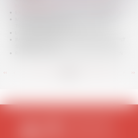
MARCHÉS PUBLICS
EXCLUSION DE GARANTIE N'EST PAS DÉCHÉANCE
MARCHÉS PUBLICS : L'ARRÊT SOCIÉTÉ TROPIC
TRAVAUX SIGNALISATION
L'OIT S'APPRÊTERAIT À CONDAMNER LE CNE
IMMIGRATION : VERSION FINALE DE L'AMENDEMENT
SUR LES TESTS ADN
RAPPORT DE DETTE N'EST PAS RAPPORT DE DON
<<
<
...
377
378
379
380
381
382
383
...
>
>>