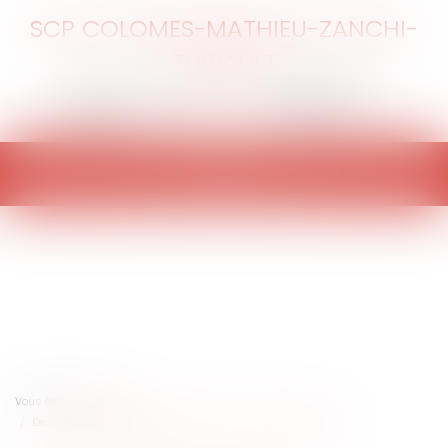
SCP COLOMES-MATHIEU-ZANCHI-
THIBAULT
Ouvrir
le
menu
Vous êtes ici :
Accueil
De l'utilité des titres exécutoires dans les marchés publics