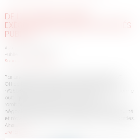
DE L'UTILITÉ DES TITRES
EXÉCUTOIRES DANS LES MARCHÉS
PUBLICS
Auteur : DROUINEAU Thomas
Publié le :
24/10/2007
Source :
www.eurojuris.fr
Par une décision en date du 26 septembre 2007,
Office Public Départemental des HLM du GARD,
n°259809, le Conseil d’Etat a précisé que la personne
publique pouvait exercer une action en
remboursement dans la mesure où un marché
négocié, qu’elle avait conclu, était entaché de nullité
et n’avait pas fait naître d’obligation entre les parties.
Ainsi...
Lire la suite