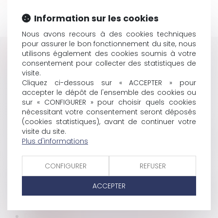
Information sur les cookies
Nous avons recours à des cookies techniques
pour assurer le bon fonctionnement du site, nous
utilisons également des cookies soumis à votre
HISTORIQUE
consentement pour collecter des statistiques de
visite.
BUILDING LAW
Cliquez ci-dessous sur « ACCEPTER » pour
RÉFORME DES INSTITUTIONS : LE RAPPORT A ÉTÉ
accepter le dépôt de l'ensemble des cookies ou
RENDU
sur « CONFIGURER » pour choisir quels cookies
AVOCATS : VERS UNE RETRAITE À 55 ANS ?
nécessitant votre consentement seront déposés
APPLICATION DE LA LOI DE SAUVEGARDE À UN
(cookies statistiques), avant de continuer votre
PROFESSIONNEL
visite du site.
GRENELLE DE L'ENVIRONNEMENT : NICOLAS SARKOZY
Plus d'informations
A TRANCHÉ
LES CONDITIONS DU DROIT À RÉMUNÉRATION
CONFIGURER
REFUSER
LA SÉCURITÉ, C’EST AUSSI LA SÉCURITÉ JURIDIQUE
L'AFNOR N’EST PAS UNE ASSURANCE
ACCEPTER
LE SECRET BANCAIRE À L'ÉPREUVE DU DEVOIR DE MISE
EN GARDE
DE L'UTILITÉ DES TITRES EXÉCUTOIRES DANS LES