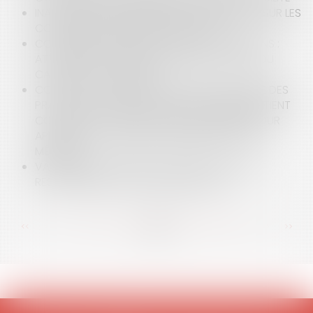
INAPTITUDE D’UN AGENT PUBLIC : PRÉCISIONS SUR LES
CONDITIONS POUR PERCEVOIR L’ARE
CONTENTIEUX DÉONTOLOGIQUE DES MÉDECINS :
ATTENTION À L'ACCÈS DES PATIENTS AU WIFI DU
CABINET D'UN PRATICIEN
COVID-19 ET CONTENTIEUX DÉONTOLOGIQUE DES
PRATICIENS DE SANTÉ : LE JUGE DISCIPLINAIRE TIENT
COMPTE DU COMPORTEMENT DU PATIENT POUR
APPRÉCIER LA PORTÉE DU MANQUEMENT D'UN
MÉDECIN
VACCINATION CONTRE LA COVID-19 : QUI EST
RESPONSABLE EN CAS DE PRÉJUDICES ?
<<
<
...
63
64
65
66
67
68
69
...
>
>>