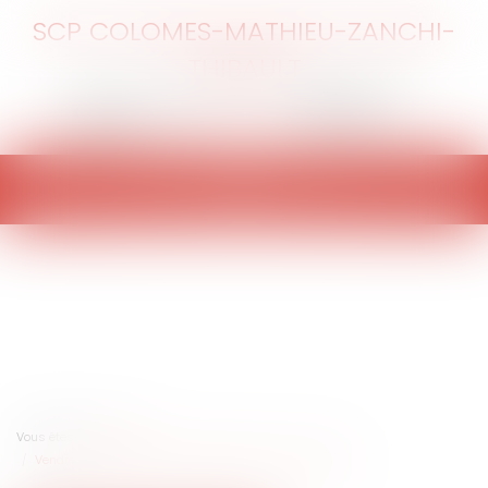
SCP COLOMES-MATHIEU-ZANCHI-
THIBAULT
Ouvrir
le
menu
Vous êtes ici :
Accueil
Vendre à vil prix : l'interdiction répétée du conseil d'État