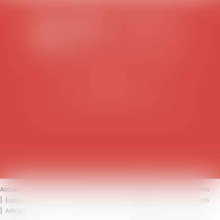
SCP COLOMES-MATHIEU-ZANCHI-THIBAULT
38 rue Jaillant Deschaînets
10000 TROYES
Tél : 03 25 73 29 46
-
Fax : 03 25 73 70 25
Accueil
Le cabinet
L'équipe
Compétences
Honoraires
Eurojuris
Actus
Contact
Mentions légales
Plan du site
Articles