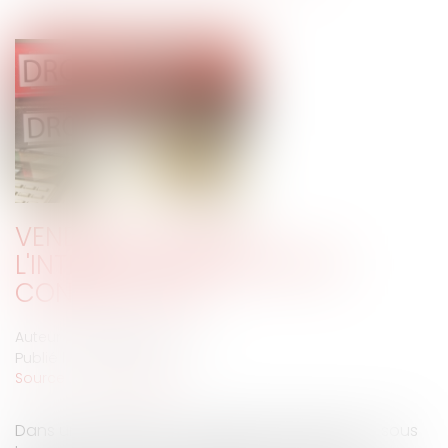
VENDRE À VIL PRIX :
L'INTERDICTION RÉPÉTÉE DU
CONSEIL D'ÉTAT
Auteur : DROUINEAU Thomas
Publié le :
20/09/2021
Source :
www.eurojuris.fr
Dans une décision du 13 septembre 2021 rendu sous