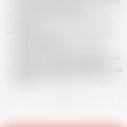
DE COMPÉTENCE DANS LES CONDITIONS GÉNÉRALES
D’UTILISATION OU CGU DE META
SCI ET ASSOCIÉ UNIQUE : RÉGULARISER OU
DISSOUDRE ? CE QUE DIT LA LOI ET CE QUE VOUS
DEVEZ FAIRE
TÉMOIGNAGE ANONYMISÉ ET DROIT À LA PREUVE :
VERS UNE RECONNAISSANCE ENCADRÉE EN
CONTENTIEUX SOCIAL
GARANTIE D’ÉVICTION DES SERVITUDES NON-
APPARENTES : LE VENDEUR NE PEUT S’EXONÉRER QUE
PAR UNE CLAUSE L’EXCLUANT EXPRESSÉMENT
SUSPENSION DU PERMIS DE CONDUIRE : LA SITUATION
PERSONNELLE DE L’INTÉRESSÉ DOIT ÊTRE PRISE EN
COMPTE
<<
<
...
12
13
14
15
16
17
18
...
>
>>