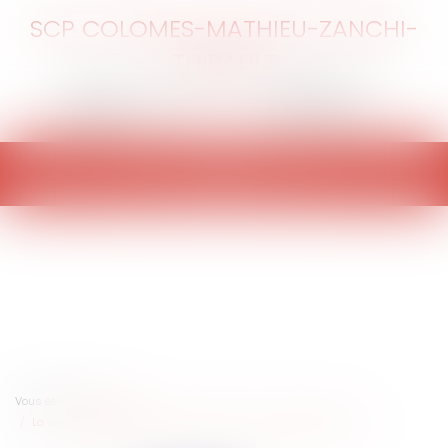
SCP COLOMES-MATHIEU-ZANCHI-
THIBAULT
Ouvrir
le
menu
Vous êtes ici :
Accueil
La vente de l’ouvrage suppose l’existence d’une réception tacite