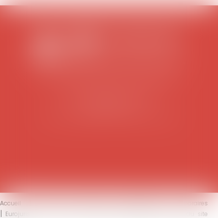
SCP COLOMES-MATHIEU-ZANCHI-THIBAULT
38 rue Jaillant Deschaînets
10000 TROYES
Tél : 03 25 73 29 46
-
Fax : 03 25 73 70 25
Accueil
Le cabinet
L'équipe
Compétences
Honoraires
Eurojuris
Actus
Contact
Mentions légales
Plan du site