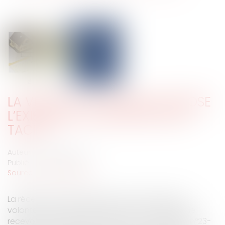
LA VENTE DE L’OUVRAGE SUPPOSE
L’EXISTENCE D’UNE RÉCEPTION
TACITE
Auteur : GAUVIN Ludovic
Publié le :
26/05/2025
Source :
www.eurojuris.fr
La réception tacite implique de caractériser la
volonté non équivoque du maître d’ouvrage de
recevoir l’ouvrage. Cass, 3ème civ, 3 avril 2025, n°23-