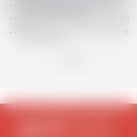
CSA : LE TEMPS DE PAROLE DE NICOLAS SARKOZY
N'EST PAS À PRENDRE EN COMPTE
SOUPÇONS DE DÉLITS D'INITIÉ CHEZ DES DIRIGEANTS
D'EADS
LE CONTRÔLEUR DES LIEUX DE PRIVATION DE LIBERTÉ
ET LA LOI PÉNITENTIAIRE
<<
<
...
379
380
381
382
383
384
385
...
>
>>