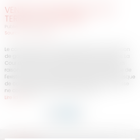
VENTE D'UNE MAISON SUR UN
TERRAIN CONTAMINÉ
Publié le :
04/10/2007
Source :
www.eurojuris.fr
Le contrat de vente notarié rapportait l'exonération
de garantie par la venderesse des vices cachés. La
Cour de cassation a écarté cette exonération en
raison de la connaissance par ladite venderesse de
l'existence d'un environnement radioactif et de risque
de contamination.PrécisionsEn effet, la venderesse
ne contestait pas avoir déclaré en 199...
Lire la suite