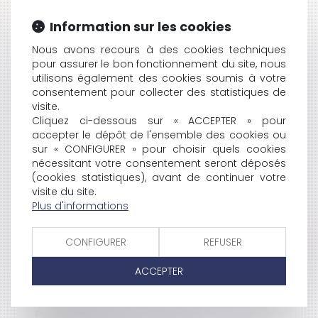
HISTORIQUE
Information sur les cookies
LA PEINE DE MORT EST ABOLIE « EN TOUTES
CIRCONSTANCES »
Nous avons recours à des cookies techniques
pour assurer le bon fonctionnement du site, nous
LE SYNDROME DE TRANSSEXUALISME ET LA SÉCURITÉ
utilisons également des cookies soumis à votre
SOCIALE
consentement pour collecter des statistiques de
LES NOUVELLES AUTORISATIONS D'URBANISME
visite.
VERS UNE RÉFORME DE LA FISCALITÉ DES STOCK-
Cliquez ci-dessous sur « ACCEPTER » pour
OPTIONS ?
accepter le dépôt de l'ensemble des cookies ou
LE PREMIER MINISTRE INTERVIENT DANS LA RÉFORME
sur « CONFIGURER » pour choisir quels cookies
DE LA CARTE JUDICIAIRE
nécessitant votre consentement seront déposés
C'ÉTAIT UN JOLI JARDIN...
(cookies statistiques), avant de continuer votre
LE SÉNAT ADOPTE LE PROJET DE LOI SUR « LA
visite du site.
MAÎTRISE DE L'IMMIGRATION »
Plus d'informations
EADS : THIERRY BRETON S'EXPRIME DEVANT LE SÉNAT
VENTE D'UNE MAISON SUR UN TERRAIN CONTAMINÉ
CONFIGURER
REFUSER
LE PRENEUR DE BAIL RURAL PEUT OPTER POUR LA TVA
CONSTITUTION EUROPÉENNE : LE TRAITÉ SIMPLIFIÉ EST
ACCEPTER
PRÊT
LE BAIL PAR UNE PERSONNE MORALE SE RENOUVELLE
POUR SIX ANS