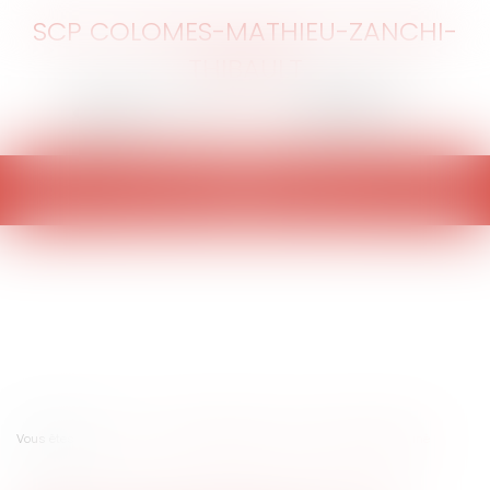
SCP COLOMES-MATHIEU-ZANCHI-
THIBAULT
Ouvrir
le
menu
Vous êtes ici :
Accueil
Vente d'une maison sur un terrain contaminé