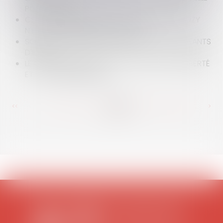
POUR SIX ANS
CSA : LE TEMPS DE PAROLE DE NICOLAS SARKOZY
N'EST PAS À PRENDRE EN COMPTE
SOUPÇONS DE DÉLITS D'INITIÉ CHEZ DES DIRIGEANTS
D'EADS
LE CONTRÔLEUR DES LIEUX DE PRIVATION DE LIBERTÉ
ET LA LOI PÉNITENTIAIRE
<<
<
...
379
380
381
382
383
384
385
...
>
>>