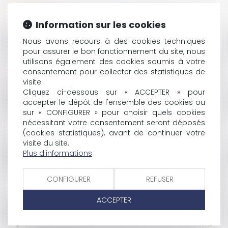
HISTORIQUE
Information sur les cookies
LA PEINE DE MORT EST ABOLIE « EN TOUTES
Nous avons recours à des cookies techniques
CIRCONSTANCES »
pour assurer le bon fonctionnement du site, nous
LE SYNDROME DE TRANSSEXUALISME ET LA SÉCURITÉ
utilisons également des cookies soumis à votre
SOCIALE
consentement pour collecter des statistiques de
LES NOUVELLES AUTORISATIONS D'URBANISME
visite.
VERS UNE RÉFORME DE LA FISCALITÉ DES STOCK-
Cliquez ci-dessous sur « ACCEPTER » pour
OPTIONS ?
accepter le dépôt de l'ensemble des cookies ou
sur « CONFIGURER » pour choisir quels cookies
LE PREMIER MINISTRE INTERVIENT DANS LA RÉFORME
nécessitant votre consentement seront déposés
DE LA CARTE JUDICIAIRE
(cookies statistiques), avant de continuer votre
C'ÉTAIT UN JOLI JARDIN...
visite du site.
LE SÉNAT ADOPTE LE PROJET DE LOI SUR « LA
Plus d'informations
MAÎTRISE DE L'IMMIGRATION »
EADS : THIERRY BRETON S'EXPRIME DEVANT LE SÉNAT
CONFIGURER
REFUSER
VENTE D'UNE MAISON SUR UN TERRAIN CONTAMINÉ
LE PRENEUR DE BAIL RURAL PEUT OPTER POUR LA TVA
ACCEPTER
CONSTITUTION EUROPÉENNE : LE TRAITÉ SIMPLIFIÉ EST
PRÊT
LE BAIL PAR UNE PERSONNE MORALE SE RENOUVELLE