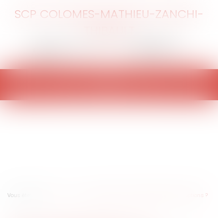
SCP COLOMES-MATHIEU-ZANCHI-
THIBAULT
Ouvrir
le
menu
Vous êtes ici :
Accueil
Vers une réforme de la fiscalité des stock-options ?