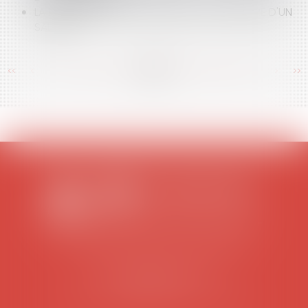
LA PROCÉDURE DE LICENCIEMENT DISCIPLINAIRE D'UN
SALARIÉ
<<
<
...
374
375
376
377
378
379
380
...
>
>>
SCP COLOMES-MATHIEU-ZANCHI-THIBAULT
38 rue Jaillant Deschaînets
10000 TROYES
Tél : 03 25 73 29 46
-
Fax : 03 25 73 70 25