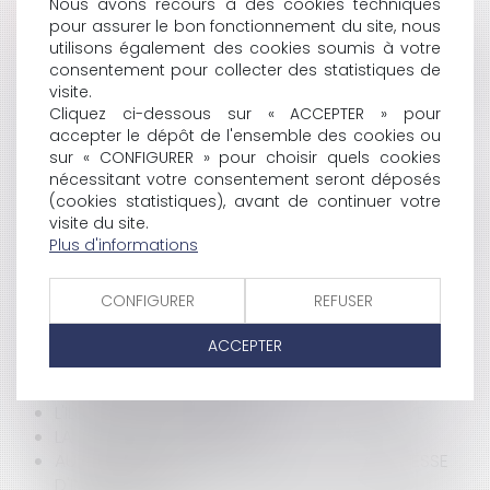
HISTORIQUE
Nous avons recours à des cookies techniques
pour assurer le bon fonctionnement du site, nous
utilisons également des cookies soumis à votre
VERS UNE RÉFORME DE LA LOI GALLAND
consentement pour collecter des statistiques de
UN NOUVEAU PLAN DE LUTTE CONTRE LES VIOLENCES
visite.
FAITES AUX FEMMES
Cliquez ci-dessous sur « ACCEPTER » pour
GOLDORAK TOUJOURS D'ATTAQUE
accepter le dépôt de l'ensemble des cookies ou
DE L'EAU PUBLIQUE À L'EAU PRIVÉE
sur « CONFIGURER » pour choisir quels cookies
A QUI DOIT ÊTRE ATTRIBUÉ LE DROIT AU BAIL?
nécessitant votre consentement seront déposés
APPRÉCIATION DE L'ANCIENNETÉ
(cookies statistiques), avant de continuer votre
NOTION D'INTÉRÊT SUFFISANT POUR PLAIDER AU NOM
visite du site.
DE LA COMMUNE
Plus d'informations
DÉTOURNEMENT DE FONDS PUBLICS : JACQUES
CHIRAC MIS EN EXAMEN
CONFIGURER
REFUSER
LAURENCE PARISOT PROPOSE DE SUPPRIMER LA
DURÉE LÉGALE DU TRAVAIL
ACCEPTER
CONVENTION COLLECTIVE ET BULLETIN DE PAIE
VERS UNE RÉFORME DE LA PAC
L'ILLÉGALITÉ DU PAIEMENT DES JOURS DE GRÈVE
LA JOURNÉE DE SOLIDARITÉ
AUTORISATION DE TRAVAUX N'EST PAS PROMESSE
D'INDEMNISATION