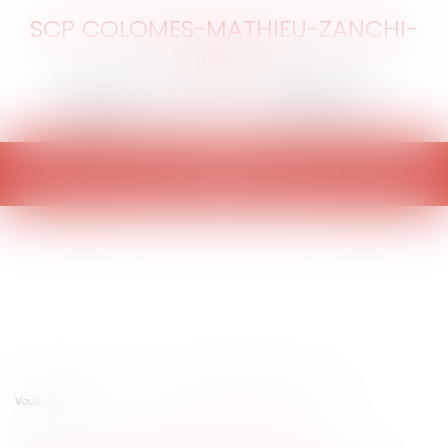
SCP COLOMES-MATHIEU-ZANCHI-
THIBAULT
Ouvrir
le
menu
Vous êtes ici :
Accueil
Vers une réforme de la loi Galland