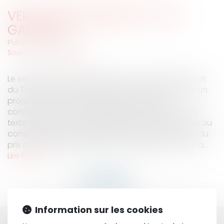
VERS UNE RÉFORME DE LA LOI
GALLAND
Publié le :
22/11/2007
Source :
www.eurojuris.fr
Le secrétaire d'État chargé de la Consommation et
du Tourisme a présenté au Conseil des ministres un
projet de loi pour le développement de la
concurrence au service des consommateurs. Ce
texte prévoit que pour déterminer le prix de vente au
consommateur, le distributeur pourra retrancher du
prix d'achat la totalité des "marges arrière", c'est-à...
Lire la suite
Information sur les cookies