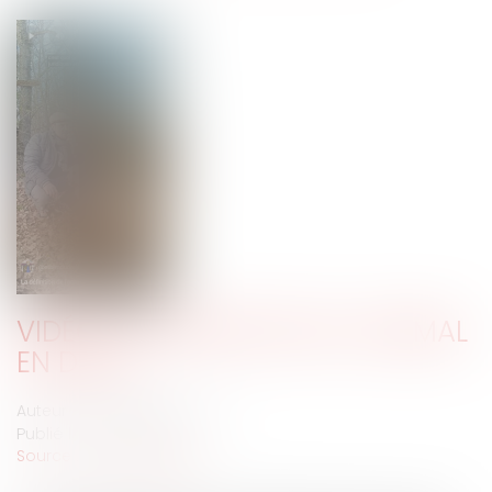
VIDÉO : LA DÉFINITION DE L'ANIMAL
EN DROIT
Auteur : MOUNIELOU Etienne
Publié le :
22/01/2025
Source :
www.eurojuris.fr