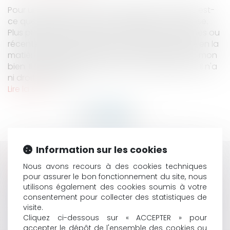
Pour un sujet, en voilà un. Et des plus vastes. Qu'est-
ce que l'animal dans le droit français ? Une chose.
Plus précisément, un bien. Les réformes anciennes ou
récentes n'ont pas tellement changer la donne en la
matière depuis 1804 : mon toutou reste un bien, mon
bien. Il fait partie intégrante de mon patrimoine. Il n'a
ni droits, ni oblig...
Lire la suite
Information sur les cookies
HISTORIQUE
Nous avons recours à des cookies techniques
pour assurer le bon fonctionnement du site, nous
VIDÉO : DEVOIR CONJUGAL ET LIBERTÉ SEXUELLE
utilisons également des cookies soumis à votre
SUCCESSION ET ASSURANCE-VIE : L'INTÉRÊT DES
consentement pour collecter des statistiques de
HÉRITIERS NE CONSTITUE PAS UN CRITÈRE POUR
visite.
L'APPRÉCIATION DU CARACTÈRE MANIFESTEMENT
Cliquez ci-dessous sur « ACCEPTER » pour
accepter le dépôt de l'ensemble des cookies ou
EXAGÉRÉ DES PRIMES VERSÉES