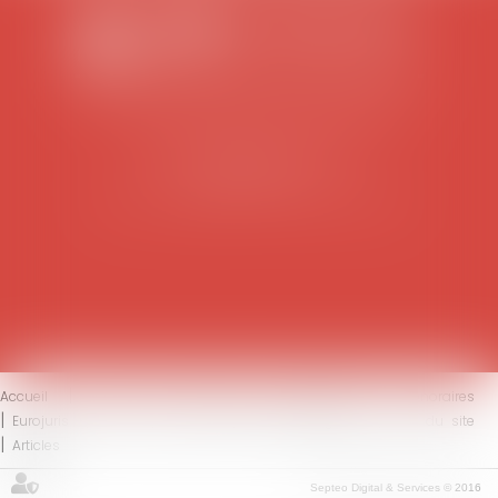
SCP COLOMES-MATHIEU-ZANCHI-THIBAULT
38 rue Jaillant Deschaînets
10000 TROYES
Tél : 03 25 73 29 46
-
Fax : 03 25 73 70 25
Accueil
Le cabinet
L'équipe
Compétences
Honoraires
Eurojuris
Actus
Contact
Mentions légales
Plan du site
Articles
Septeo Digital & Services © 2016