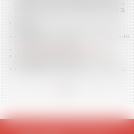
D’UN MOIS : QUELLE EST LA PORTÉE PRATIQUE DE LA
NOUVELLE PRÉSOMPTION INSTITUÉE PAR LE CONSEIL
D’ETAT ?
DROIT ÉQUIN : L'ÉLEVAGE DE CLONES OU LA FIN DE
L'ÉLEVAGE ?
RÉSILIATION DU BAIL COMMERCIAL : REMISE DES CLEFS
ET INDEMNITÉ D'OCCUPATION
VIDÉO : LA DÉFINITION DE L'ANIMAL EN DROIT
LOS ANGELES EN FLAMMES : QUAND LE CLIMAT ET
L’IMMOBILIER ATTISENT LA CRISE
BAIL COMMERCIAL ET DÉCENCE DU LOGEMENT LOUÉ
<<
<
...
17
18
19
20
21
22
23
...
>
>>