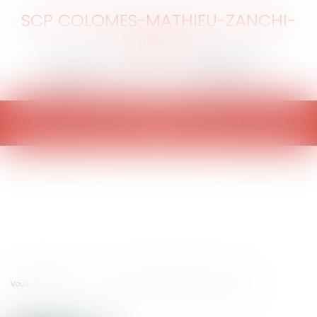
SCP COLOMES-MATHIEU-ZANCHI-
THIBAULT
Ouvrir
le
menu
Vous êtes ici :
Accueil
Vidéo : La définition de l'animal en droit