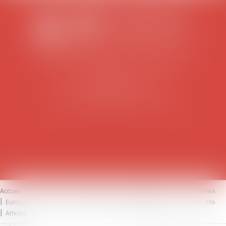
SCP COLOMES-MATHIEU-ZANCHI-THIBAULT
38 rue Jaillant Deschaînets
10000 TROYES
Tél : 03 25 73 29 46
-
Fax : 03 25 73 70 25
Accueil
Le cabinet
L'équipe
Compétences
Honoraires
Eurojuris
Actus
Contact
Mentions légales
Plan du site
Articles