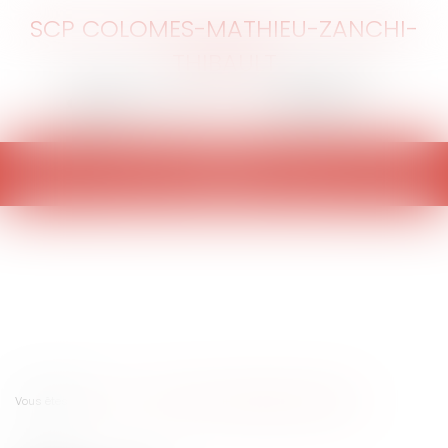
SCP COLOMES-MATHIEU-ZANCHI-
THIBAULT
Ouvrir
le
menu
Vous êtes ici :
Accueil
Vidéo : Peut-on déshériter ses enfants ?