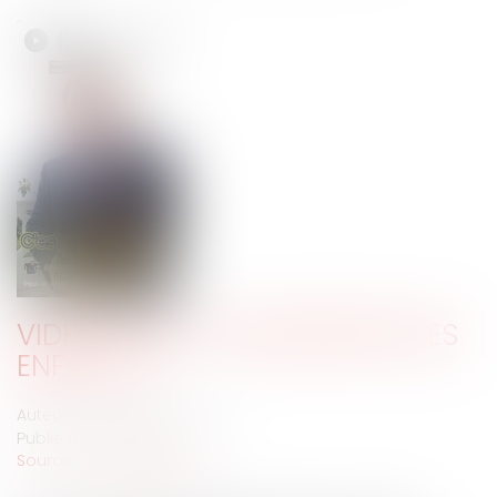
VIDÉO : PEUT-ON DÉSHÉRITER SES
ENFANTS ?
Auteur : MOUNIELOU Etienne
Publié le :
13/02/2025
Source :
www.eurojuris.fr