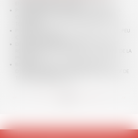
ENVIRONNEMENTALE RE 2020
POINT SUR LA SITUATION DÉMOGRAPHIQUE DES
OUTRE-MER ET DES FORCES VIVES DANS CES
TERRITOIRES
POINT SUR LA MUTUELLE COMMUNALE, UN OUTIL PEU
CONNU ET PEU CLAIR
DÉFAUT D’INFORMATION MÉDICALE : VERS UN
RENVERSEMENT SYSTÉMATIQUE DE LA CHARGE DE LA
PREUVE ?
BAIL D’HABITATION : UN PROPRIÉTAIRE PEUT-IL
DONNER CONGÉ AU LOCATAIRE POUR UN MOTIF DE
TRAVAUX À RÉALISER ? OUI
<<
<
...
16
17
18
19
20
21
22
...
>
>>