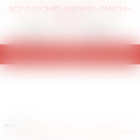
SCP COLOMES-MATHIEU-ZANCHI-
THIBAULT
Ouvrir
le
menu
Vous êtes ici :
Accueil
Vous avez désormais la possibilité de saisir en ligne le juge administratif !