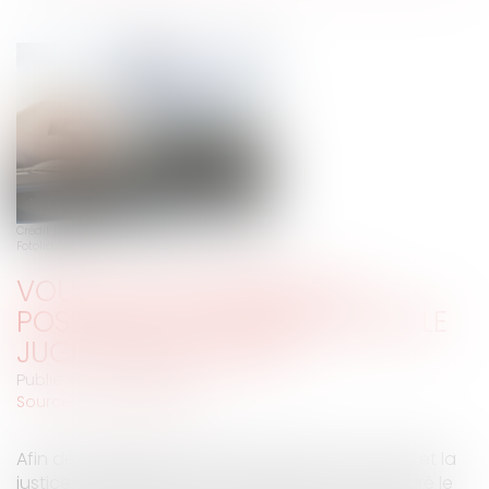
Crédit photo : © Andrzej Puchta -
Fotolia.com
VOUS AVEZ DÉSORMAIS LA
POSSIBILITÉ DE SAISIR EN LIGNE LE
JUGE ADMINISTRATIF !
Publié le :
04/04/2019
Source :
www.eurojuris.fr
Afin de faciliter les échanges entre les citoyens et la
justice administrative, le Conseil d’État a inauguré le