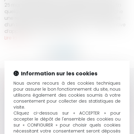
25 mars 2019 l’application Télérecours citoyens. En
quelques clics, celle-ci permet de déposer en ligne
une requête ne nécessitant pas d’avocat, auprès
d’un tribunal administratif, d’une cour administrative
d’appel ou encore au Conseil...
Lire la suite
Information sur les cookies
HISTORIQUE
Nous avons recours à des cookies techniques
pour assurer le bon fonctionnement du site, nous
VENTE EN L’ÉTAT FUTUR D’ACHÈVEMENT ET RETARD
utilisons également des cookies soumis à votre
DE LIVRAISON
consentement pour collecter des statistiques de
LA REPRISE DES ACTES ACCOMPLIS PAR UNE SOCIÉTÉ
visite.
EN FORMATION NE SE PRÉSUME PAS
Cliquez ci-dessous sur « ACCEPTER » pour
VOUS AVEZ DÉSORMAIS LA POSSIBILITÉ DE SAISIR EN
accepter le dépôt de l'ensemble des cookies ou
sur « CONFIGURER » pour choisir quels cookies
LIGNE LE JUGE ADMINISTRATIF !
nécessitant votre consentement seront déposés
E-JUSTICE : LE POINT DE VUE DE BENJAMIN ENGLISH