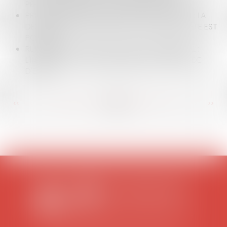
PÈRE…ATTENTION À LA PROCÉDURE CHOISIE !
PROCÉDURE D'ÉVALUATION DE PARTS DE SARL : LA
DÉSIGNATION DE L'EXPERT PAR VOIE DE REQUÊTE EST
POSSIBLE
RUPTURE DU CONTRAT D'AGENT COMMERCIAL :
L'INDEMNITÉ EST DUE MÊME PENDANT LA PÉRIODE
D'ESSAI
<<
<
...
105
106
107
108
109
110
111
...
>
>>