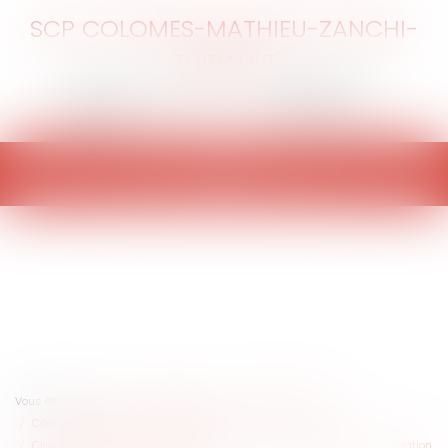
SCP COLOMES-MATHIEU-ZANCHI-
THIBAULT
Ouvrir
le
menu
Vous êtes ici :
Accueil
Entreprises
Marketing et ventes
Contrats commerciaux/ distribution
Clause résolutoire : faut-il énumérer toutes les obligations dont la violation