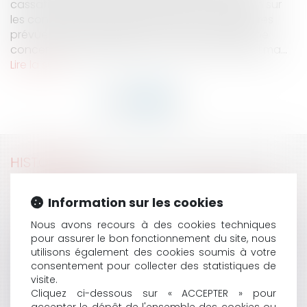
cassation apporte une importante clarification sur
les conditions de validité des clauses résolutoires
prévues à l'article 1225 du Code civil. Cet arrêt ne
concerne pas précisément un bail commercial ma...
Lire la suite
HISTORIQUE
CLAUSE RÉSOLUTOIRE : FAUT-IL ÉNUMÉRER TOUTES
Information sur les cookies
LES OBLIGATIONS DONT LA VIOLATION ENTRAÎNE LA
RÉSILIATION DU CONTRAT ?
Nous avons recours à des cookies techniques
À L’IMPOSSIBLE, LES SOCIÉTÉS DE POMPES FUNÈBRES
pour assurer le bon fonctionnement du site, nous
SONT-ELLES TENUES ?
utilisons également des cookies soumis à votre
DÉSÉQUILIBRE SIGNIFICATIF : L’ABSENCE DE
consentement pour collecter des statistiques de
visite.
DÉPENDANCE ÉCONOMIQUE N’EXCLUT NI LA
Cliquez ci-dessous sur « ACCEPTER » pour
SOUMISSION, NI LA SANCTION