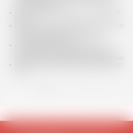
COUR DE CASSATION
RUPTURE BRUTALE D’UNE RELATION COMMERCIALE
ÉTABLIE
PRÉSOMPTION DE CONNAISSANCE DU VICE CACHÉ :
NE PAS CONFONDRE « PROFESSIONNEL » ET «
VENDEUR PROFESSIONNEL »
LA CONVENTION DE VIENNE SUR LA VENTE
INTERNATIONALE DE MARCHANDISES EXCLUT LES
RÈGLES NATIONALES, MÊME CELLES D’ORDRE PUBLIC
EXÉCUTION FORCÉE ET PROMESSE UNILATÉRALE DE
VENTE
<<
<
1
2
3
4
5
6
>
>>