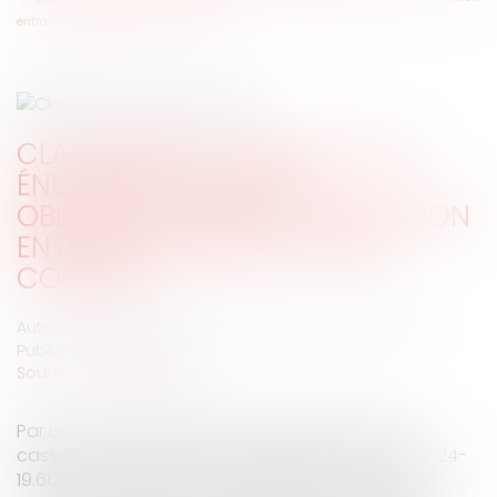
entraîne la résiliation du contrat ?
CLAUSE RÉSOLUTOIRE : FAUT-IL
ÉNUMÉRER TOUTES LES
OBLIGATIONS DONT LA VIOLATION
ENTRAÎNE LA RÉSILIATION DU
CONTRAT ?
Auteurs : MEDINA Jean-Luc, CDMF avocats, GRENOBLE
Publié le :
09/07/2026
Source :
www.eurojuris.fr
Par un arrêt remarqué du 3 juin 2026 (Cour de
cassation, chambre commerciale, 3 juin 2026, n° 24-
19.612 ), la chambre commerciale de la Cour de