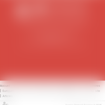
SCP COLOMES-MATHIEU-ZANCHI-THIBAULT
38 rue Jaillant Deschaînets
10000 TROYES
Tél : 03 25 73 29 46
-
Fax : 03 25 73 70 25
Accueil
Le cabinet
L'équipe
Compétences
Honoraires
Eurojuris
Actus
Contact
Mentions légales
Plan du site
Articles
Septeo Digital & Services © 2016