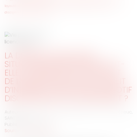
loyauté et de la prévention d’un conflit d’intérêts, constituer un motif
disciplinaire de licenciement ?
LA DISSIMULATION D’UNE
SITUATION MATRIMONIALE PEUT-
ELLE, AU NOM DE LA LOYAUTÉ ET
DE LA PRÉVENTION D’UN CONFLIT
D’INTÉRÊTS, CONSTITUER UN MOTIF
DISCIPLINAIRE DE LICENCIEMENT ?
Auteurs : DE JESUS Joana, SHANNON AVOCATS - Saint-Brieuc,
SAINT-BRIEUC
Publié le :
30/06/2026
Source :
www.eurojuris.fr