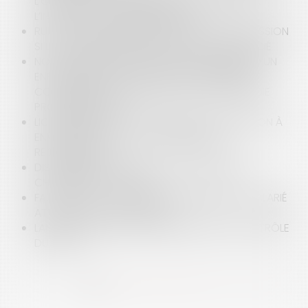
L’OBLIGATION DE SÉCURITÉ AYANT CONDUIT À
L’INAPTITUDE EST IMPRESCRIPTIBLE
RUPTURE CONVENTIONNELLE : ELLE VAUT DÉMISSION
SI LE CONSENTEMENT DE L’EMPLOYEUR EST VICIÉ
NOUVELLE ILLUSTRATION DE LA RECEVABILITÉ D’UN
ENREGISTREMENT CLANDESTIN, EN MATIÈRE DE
CONTENTIEUX ACCIDENT DU TRAVAIL / MALADIE
PROFESSIONNELLE
LICENCIEMENT ET PSE HOMOLOGUÉ : ATTENTION À
ENVISAGER TOUTES LES POSSIBILITÉS DE
RECLASSEMENT
DISCRIMINATION EN RAISON DU HANDICAP ET
CHARGE DE LA PREUVE
FAUTE GRAVE : LA CARRIÈRE EXEMPLAIRE DU SALARIÉ
ATTÉNUE-T-ELLE SA FAUTE ?
LANCEURS D’ALERTE : PRÉCISIONS SUR LE CONTRÔLE
DU JUGE
<<
<
1
2
3
4
5
6
7
...
>
>>