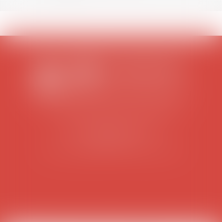
SCP COLOMES-MATHIEU-ZANCHI-THIBAULT
38 rue Jaillant Deschaînets
10000 TROYES
Tél : 03 25 73 29 46
-
Fax : 03 25 73 70 25