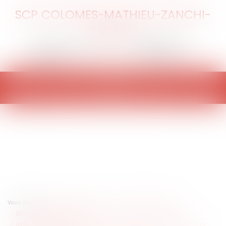
SCP COLOMES-MATHIEU-ZANCHI-
THIBAULT
Ouvrir
le
menu
Vous êtes ici :
Accueil
Entreprises
Ressources humaines
Discipline et licenciement
La dissimulation d’une situation matrimoniale peut-elle, au nom de la