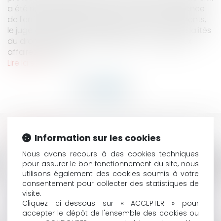
a été modifié et prévoit que : « Lorsque la résidence
de l'enfant est fixée au domicile de l'un des parents,
le juge aux affaires familiales statue sur les modalités
du droit de visite de l'autre parent. » Le Juge aux
affaires familiale...
Lire la suite
HISTORIQUE
Information sur les cookies
L’ADOPTION INTRAFAMILIALE DANS UN CONTEXTE DE
Nous avons recours à des cookies techniques
pour assurer le bon fonctionnement du site, nous
SÉPARATION : LA RÉTRACTATION DU CONSENTEMENT
utilisons également des cookies soumis à votre
DU CONJOINT DOIT INTERVENIR DANS LE DÉLAI DE
consentement pour collecter des statistiques de
DEUX MOIS
visite.
LE DROIT DE VISITE ET D’HÉBERGEMENT DES GRANDS-
Cliquez ci-dessous sur « ACCEPTER » pour
PARENTS
accepter le dépôt de l'ensemble des cookies ou
PEUT-ON METTRE UN TRAIT D'UNION DANS UN NOM