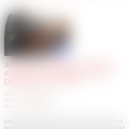
AUTORITÉ PARENTALE : PARENTS,
ATTENTION À PRÉSENTER VOS
DEMANDES AU JUGE !
Auteur : LE DROGO Céline
Publié le :
27/05/2020
Source :
www.eurojuris.fr
Depuis la loi n°2007-293 du 5 mars 2007 réformant la
protection de l’enfance, l’article 373-2-9 du Code civil