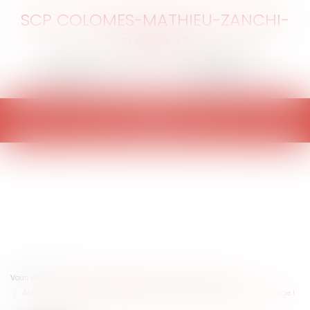
SCP COLOMES-MATHIEU-ZANCHI-
THIBAULT
Ouvrir
le
menu
Vous êtes ici :
Accueil
Particuliers
Famille
Enfants
Autorité parentale : parents, attention à présenter vos demandes au juge !