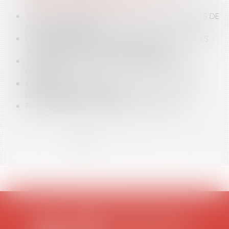
PRÉSENTER VOS DEMANDES AU JUGE !
COVID-19 : COMMENT GÉRER LA VIE DES ENFANTS DE
PARENTS SÉPARÉS ?
L'ACTION DES EHPAD PRIVÉS CONTRE LES OBLIGÉS
ALIMENTAIRES DE LEURS PENSIONNAIRES
ACTION EN RECHERCHE DE PATERNITÉ : MODE
D'EMPLOI
OBLIGATION ALIMENTAIRE DES ENFANTS ENVERS
LEURS PARENTS ET EHPAD
BACCALAURÉAT : QUELLES MODIFICATIONS ?
<<
<
1
2
3
4
5
6
7
...
>
>>