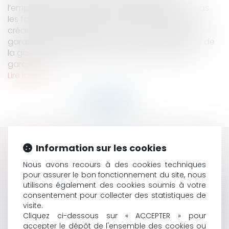
l’employeur est ouverte et que l’employeur n’a pas
les fonds disponibles pour payer aux salariés les
créances résultant de leur contrat de travail, la
garantie AGS peut être mise en œuvre. Le régime de
la garantie des salaires (AGS) permet alors de
garantir le...
Lire la suite
HISTORIQUE
Information sur les cookies
Nous avons recours à des cookies techniques
LA GARANTIE DES SALAIRES (AGS) EN CAS DE
pour assurer le bon fonctionnement du site, nous
FAILLITES TRANSNATIONALES
utilisons également des cookies soumis à votre
LE CRÉANCIER N’A PAS QUALITÉ POUR DEMANDER LA
consentement pour collecter des statistiques de
DÉSIGNATION D’UN ADMINISTRATEUR PROVISOIRE DE
visite.
SON DÉBITEUR
Cliquez ci-dessous sur « ACCEPTER » pour
CRÉANCE ET CONVENTION DE TRÉSORERIE : PAS DE
accepter le dépôt de l'ensemble des cookies ou