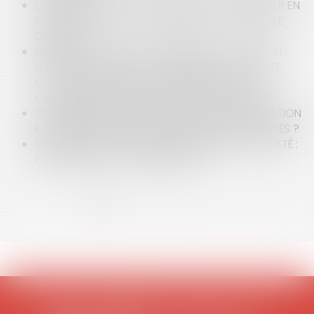
LE LIQUIDATEUR PEUT AGIR CONTRE LE CRÉANCIER EN
CAS DE CONTESTATION SÉRIEUSE DE LA CRÉANCE
DÉCLARÉE
DISPROPORTION DE L’ENGAGEMENT DE CAUTION :
LES PARTS SOCIALES ET LA CRÉANCE DE COMPTE
COURANT D’ASSOCIÉ AU SEIN DE LA SOCIÉTÉ
CAUTIONNÉE DOIVENT ÊTRE PRISES EN COMPTE
TRANSPOSITION DE LA DIRECTIVE RESTRUCTURATION
ET INSOLVABILITÉ : QUELLES SONT LES NOUVEAUTÉS ?
RÉFORME DU DROIT DES ENTREPRISES EN DIFFICULTÉ :
PUBLICATION DE L'ORDONNANCE !
<<
<
1
2
3
4
5
6
7
>
>>