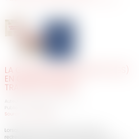
LA GARANTIE DES SALAIRES (AGS)
EN CAS DE FAILLITES
TRANSNATIONALES
Auteur : BLANC DE LA NAULTE Agathe
Publié le :
22/09/2025
Source :
www.eurojuris.fr
Lorsqu’une procédure de sauvegarde, de
redressement ou de liquidation judiciaire de