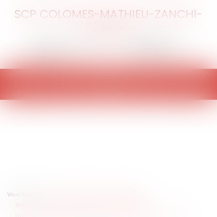
SCP COLOMES-MATHIEU-ZANCHI-
THIBAULT
Ouvrir
le
menu
Vous êtes ici :
Accueil
Entreprises
Contentieux
Entreprises en difficultés / procédures collectives
La garantie des salaires (AGS) en cas de faillites transnationales