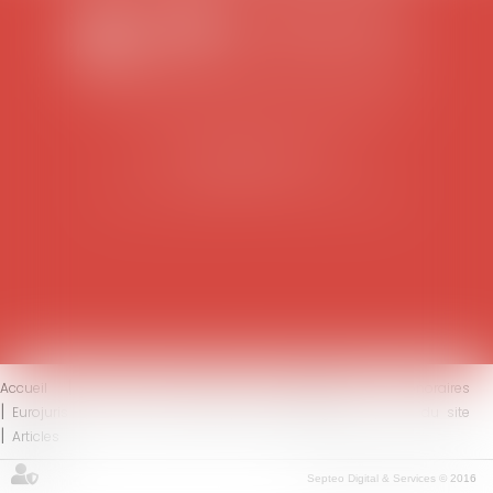
SCP COLOMES-MATHIEU-ZANCHI-THIBAULT
38 rue Jaillant Deschaînets
10000 TROYES
Tél : 03 25 73 29 46
-
Fax : 03 25 73 70 25
Accueil
Le cabinet
L'équipe
Compétences
Honoraires
Eurojuris
Actus
Contact
Mentions légales
Plan du site
Articles
Septeo Digital & Services © 2016